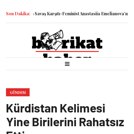
yle Katledilen Savaş Karşıtı-Feminist Anastasiia Emelianova’nın Du
Son Dakika:
GÜNDEM
Kürdistan Kelimesi
Yine Birilerini Rahatsız