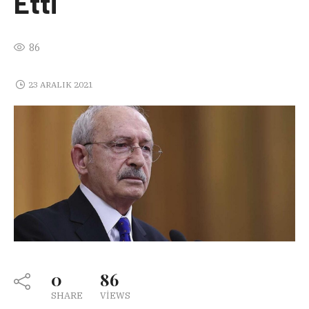
Etti
86
23 ARALIK 2021
0
86
SHARE
VIEWS