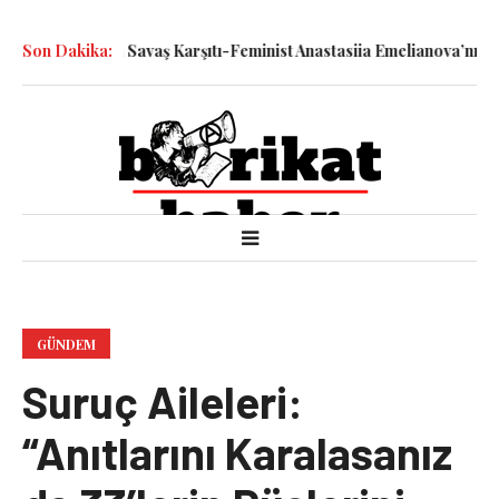
le Katledilen Savaş Karşıtı-Feminist Anastasiia Emelianova’nın Dur
Son Dakika:
GÜNDEM
Suruç Aileleri:
“Anıtlarını Karalasanız