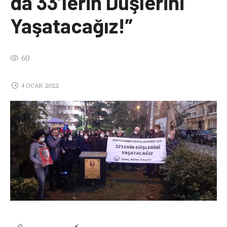
da 33’lerin Düşlerini
Yaşatacağız!”
60
4 OCAK 2022