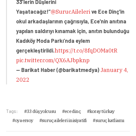
33’lerin Düşlerini
Yaşatacağız!”
@SurucAileleri
ve Ece Dinç'in
okul arkadaşlarının çağrısıyla, Ece'nin anıtına
yapılan saldırıyı kınamak için, anıtın bulunduğu
Kadıköy Moda Parkı’nda eylem
gerçekleştirildi.
https://t.co/8fqDOMa0tR
pic.twitter.com/QX6AJbpknp
— Barikat Haber (@barikatmedya)
January 4,
2022
Tags:
33 düş yolcusu
ece dinç
koray türkay
oya ersoy
suruç aileleri inisiyatifi
suruç katliamı