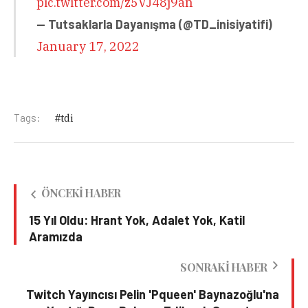
pic.twitter.com/z5VJ48j9an
— Tutsaklarla Dayanışma (@TD_inisiyatifi)
January 17, 2022
Tags:
tdi
ÖNCEKI HABER
15 Yıl Oldu: Hrant Yok, Adalet Yok, Katil
Aramızda
SONRAKI HABER
Twitch Yayıncısı Pelin 'Pqueen' Baynazoğlu'na