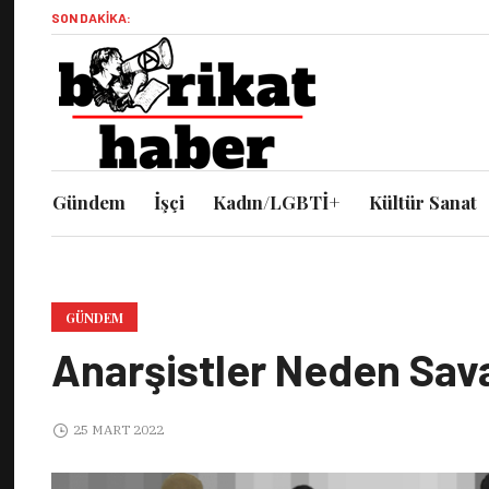
SON DAKIKA:
Gündem
İşçi
Kadın/LGBTİ+
Kültür Sanat
GÜNDEM
Anarşistler Neden Sav
25 MART 2022