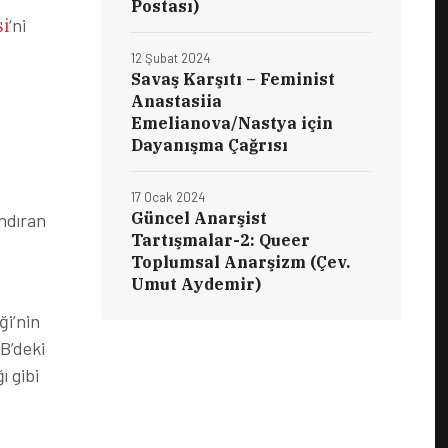
Postası)
i
‘ni
12 Şubat 2024
Savaş Karşıtı – Feminist
Anastasiia
Emelianova/Nastya için
Dayanışma Çağrısı
17 Ocak 2024
Güncel Anarşist
andıran
Tartışmalar-2: Queer
Toplumsal Anarşizm (Çev.
Umut Aydemir)
ği’nin
B’deki
ı gibi