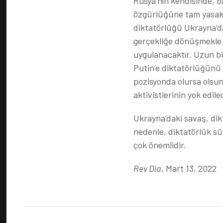
Rusya’nın kendisinde, bar
özgürlüğüne tam yasak i
diktatörlüğü Ukrayna’da
gerçekliğe dönüşmekle k
uygulanacaktır. Uzun bi
Putin’e diktatörlüğünü d
pozisyonda olursa olsun
aktivistlerinin yok edi
Ukrayna’daki savaş, dik
nedenle, diktatörlük s
çok önemlidir.
Rev Dia
, Mart 13, 2022