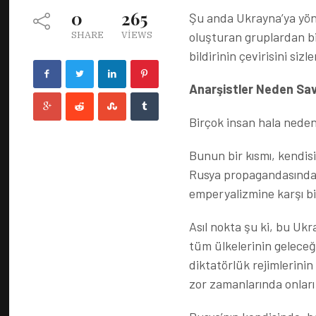
0
265
Şu anda Ukrayna’ya yöne
oluşturan gruplardan bir
SHARE
VIEWS
bildirinin çevirisini sizl
Anarşistler Neden Sav
Birçok insan hala neden 
Bunun bir kısmı, kendis
Rusya propagandasından 
emperyalizmine karşı bi
Asıl nokta şu ki, bu Ukr
tüm ülkelerinin geleceğ
diktatörlük rejimlerinin
zor zamanlarında onları