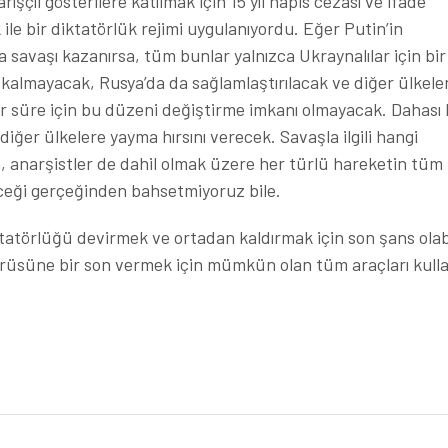
ışçıl gösterilere katılmak için 15 yıl hapis cezası ve ifade
le bir diktatörlük rejimi uygulanıyordu. Eğer Putin’in
 savaşı kazanırsa, tüm bunlar yalnızca Ukraynalılar için bir
almayacak, Rusya’da da sağlamlaştırılacak ve diğer ülkele
r süre için bu düzeni değiştirme imkanı olmayacak. Dahası 
iğer ülkelere yayma hırsını verecek. Savaşla ilgili hangi
, anarşistler de dahil olmak üzere her türlü hareketin tüm
leceği gerçeğinden bahsetmiyoruz bile.
tatörlüğü devirmek ve ortadan kaldırmak için son şans olabi
ürüsüne bir son vermek için mümkün olan tüm araçları kul