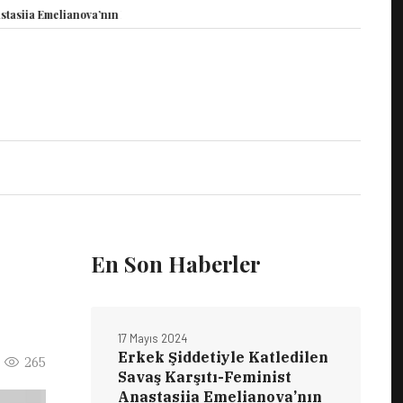
 Emelianova’nın Duruşması Görüldü
15 Mayıs Dünya Vicdani Retçiler Günü K
En Son Haberler
17 Mayıs 2024
Erkek Şiddetiyle Katledilen
265
Savaş Karşıtı-Feminist
Anastasiia Emelianova’nın