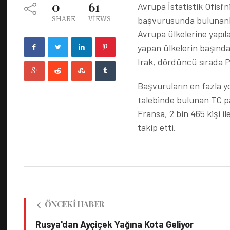
0
61
Avrupa İstatistik Ofisi’n
başvurusunda bulunanlar
SHARE
VIEWS
Avrupa ülkelerine yapıla
yapan ülkelerin başında 
Irak, dördüncü sırada Pa
Başvuruların en fazla yo
talebinde bulunan TC pasa
Fransa, 2 bin 465 kişi il
takip etti.
ÖNCEKI HABER
Rusya'dan Ayçiçek Yağına Kota Geliyor