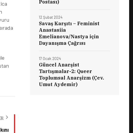
Postası)
tica
n
12 Şubat 2024
şvuru
Savaş Karşıtı – Feminist
sırada
Anastasiia
Emelianova/Nastya için
Dayanışma Çağrısı
ile
17 Ocak 2024
Güncel Anarşist
istan
Tartışmalar-2: Queer
Toplumsal Anarşizm (Çev.
Umut Aydemir)
ER
kını