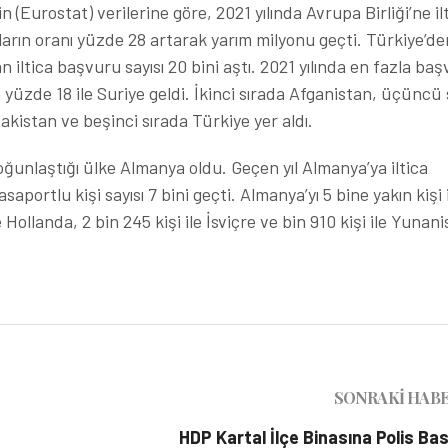
in (Eurostat) verilerine göre, 2021 yılında Avrupa Birliği’ne il
ın oranı yüzde 28 artarak yarım milyonu geçti. Türkiye’de
n iltica başvuru sayısı 20 bini aştı. 2021 yılında en fazla ba
yüzde 18 ile Suriye geldi. İkinci sırada Afganistan, üçüncü 
kistan ve beşinci sırada Türkiye yer aldı.
ğunlaştığı ülke Almanya oldu. Geçen yıl Almanya’ya iltica
portlu kişi sayısı 7 bini geçti. Almanya’yı 5 bine yakın kişi 
e Hollanda, 2 bin 245 kişi ile İsviçre ve bin 910 kişi ile Yunan
SONRAKI HAB
HDP Kartal İlçe Binasına Polis Bas