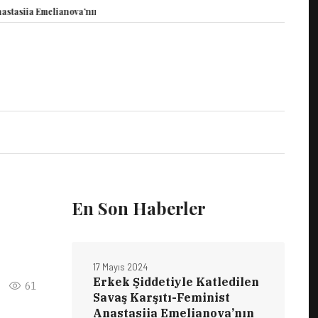
siia Emelianova’nın Duruşması Görüldü
15 Mayıs Dünya Vicdani Retçiler G
En Son Haberler
17 Mayıs 2024
Erkek Şiddetiyle Katledilen
61
Savaş Karşıtı-Feminist
Anastasiia Emelianova’nın