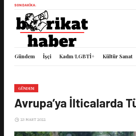
SON DAKIKA:
Gündem
İşçi
Kadın/LGBTİ+
Kültür Sanat
GÜNDEM
Avrupa’ya İlticalarda T
23 MART 2022