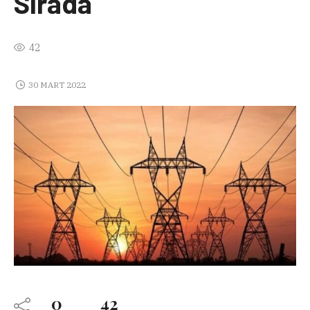
Sırada
42
30 MART 2022
0
42