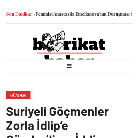
n Savaş Karşıtı-Feminist Anastasiia Emelianova’nın Duruşması Görül
Son Dakika:
GÜNDEM
Suriyeli Göçmenler
Zorla İdlip’e