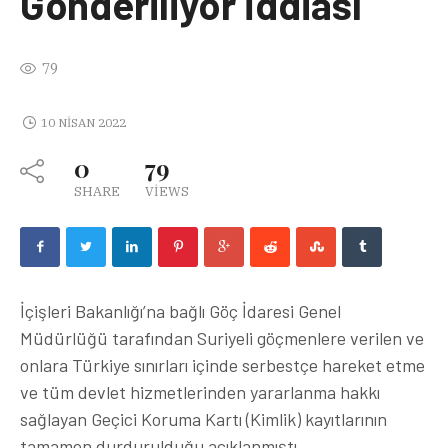
Gönderiliyor İddiası
79
10 NISAN 2022
0
79
SHARE
VIEWS
İçişleri Bakanlığı’na bağlı Göç İdaresi Genel
Müdürlüğü tarafından Suriyeli göçmenlere verilen ve
onlara Türkiye sınırları içinde serbestçe hareket etme
ve tüm devlet hizmetlerinden yararlanma hakkı
sağlayan Geçici Koruma Kartı (Kimlik) kayıtlarının
tamamen durdurulduğu açıklanmıştı.