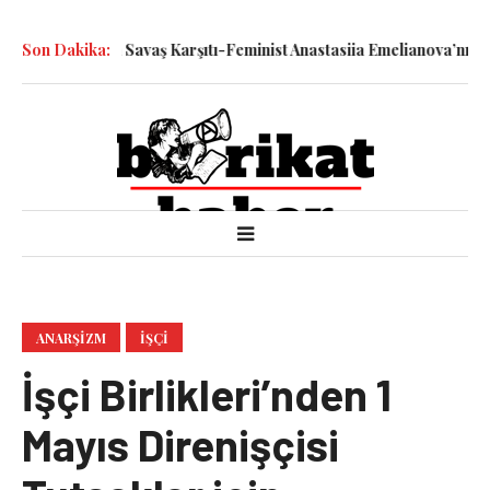
yle Katledilen Savaş Karşıtı-Feminist Anastasiia Emelianova’nın Du
Son Dakika:
ANARŞIZM
İŞÇI
İşçi Birlikleri’nden 1
Mayıs Direnişçisi