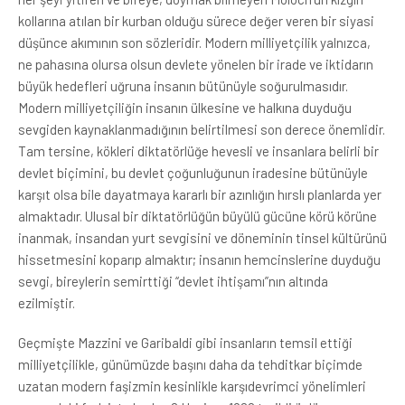
kollarına atılan bir kurban olduğu sürece değer veren bir siyasi
düşünce akımının son sözleridir. Modern milliyetçilik yalnızca,
ne pahasına olursa olsun devlete yönelen bir irade ve iktidarın
büyük hedefleri uğruna insanın bütünüyle soğurulmasıdır.
Modern milliyetçiliğin insanın ülkesine ve halkına duyduğu
sevgiden kaynaklanmadığının belirtilmesi son derece önemlidir.
Tam tersine, kökleri diktatörlüğe hevesli ve insanlara belirli bir
devlet biçimini, bu devlet çoğunluğunun iradesine bütünüyle
karşıt olsa bile dayatmaya kararlı bir azınlığın hırslı planlarda yer
almaktadır. Ulusal bir diktatörlüğün büyülü gücüne körü körüne
inanmak, insandan yurt sevgisini ve döneminin tinsel kültürünü
hissetmesini koparıp almaktır; insanın hemcinslerine duyduğu
sevgi, bireylerin semirttiği “devlet ihtişamı”nın altında
ezilmiştir.
Geçmişte Mazzini ve Garibaldi gibi insanların temsil ettiği
milliyetçilikle, günümüzde başını daha da tehditkar biçimde
uzatan modern faşizmin kesinlikle karşıdevrimci yönelimleri