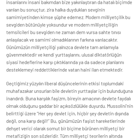
insanlarını insani bakımdan bize yakınlaştıran da hatalı biçimde
varılan bu sonuçtur, zira halka duydukları sevginin
samimiyetinden kimse şüphe edemez. Modern milliyetçilik bu
sevgiden bütünüyle yoksundur ve modern milliyetçiliğin
temsilcileri bu sevgiden ne zaman dem vursa sahte tınısı
anlaşılacak ve samimi olmadıklarının farkına varılacaktır.
Günümüzün milliyetçiliği yalnızca devlete tam anlamıyla
güvenmektedir ve kendi yurttaşlarını, ulusal diktatörlüğün
siyasi hedeflerine karşı çıktıklarında ya da sadece planlarını
desteklemeyi reddettiklerinde vatan haini ilan etmektedir.
Geçtiğimiz yüzyılın liberal düşüncelerinin etkisi toplumdaki
muhafazakar unsurları bile devletin yurttaşlar için bulunduğuna
inandırdı. Buna karşılık faşizm, bireyin amacının devlete faydalı
olmak olduğunu gaddar bir açıksözlülükle duyurdu. Mussolini’nin
belirttiği üzere “Her şey devlet için, hiçbir şey devletin dışında
değil, ona karşı değil!” Bu, günümüzün faşist hareketlerinde
dehşet verici olarak somut bir biçime bürünen milliyetçi bir
metafiziğin son sözleridir. Tüm milliyetçi teorilerin altında