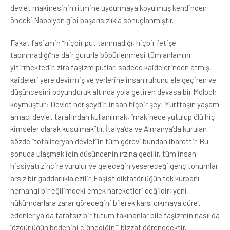
devlet makinesinin ritmine uydurmaya koyulmuş kendinden
önceki Napolyon gibi başarısızlıkla sonuçlanmıştır.
Fakat faşizmin “hiçbir put tanımadığı, hiçbir fetişe
tapınmadığı”na dair gururla böbürlenmesi tüm anlamını
yitirmektedir, zira faşizm putları sadece kaidelerinden atmış,
kaideleri yere devirmiş ve yerlerine insan ruhunu ele geçiren ve
düşüncesini boyunduruk altında yola getiren devasa bir Moloch
koymuştur: Devlet her şeydir, insan hiçbir şey! Yurttaşın yaşam
amacı devlet tarafından kullanılmak, “makinece yutulup ölü hiç
kimseler olarak kusulmak”tır. İtalya’da ve Almanya’da kurulan
sözde “totaliteryan devlet”in tüm görevi bundan ibarettir. Bu
sonuca ulaşmak için düşüncenin ırzına geçilir, tüm insan
hissiyatı zincire vurulur ve geleceğin yeşereceği genç tohumlar
arsız bir gaddarlıkla ezilir. Faşist diktatörlüğün tek kurbanı
herhangi bir eğilimdeki emek hareketleri değildir; yeni
hükümdarlara zarar göreceğini bilerek karşı çıkmaya cüret
edenler ya da tarafsız bir tutum takınanlar bile faşizmin nasıl da
“özgürlüğün bedenini çiğnediğini” bizzat öğrenecektir.