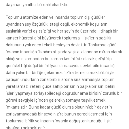
dayanan yanıltıcı bir sahtekarlıktır.
Toplumu atomize eden ve insanda toplum dışı güdüler
uyandıran şey özgürlük isteği değil, ekonomik koşulların
şaşkınlık verici eşitsizliği ve her şeyin de üzerinde, iltihaplı bir
kanser hücresi gibi büyüyerek toplumsal ilişkilerin sağlıklı
dokusunu yok eden tekeli besleyen devlettir. Toplumsa güdü
insanın insanlığa ilk adım atışında yaşlı atalarından miras olarak
aldığı ve o zamandan bu zaman kesintisiz olarak geliştirip
genişlettiği doğal bir ihtiyacı olmasaydı, devlet bile insanlığı
daha yakın bir birliğe çekemezdi. Zira temel olarak birbiriyle
çatışan unsurların zorla birbiri ardına sıralanmasıyla toplum
yaratılamaz. Yeterli güce sahip birisinin başka birisini belirli
işleri yapmaya zorlayabileceği doğrudur ama birisini zorunlu bir
görevi sevgiyle içinden gelerek yapmaya teşvik etmek
imkansızdır. Bu ne kadar güçlü olursa olsun hiçbir devletin
zorlayamayacağı bir şeydir, zira bunun gerçekleşmesi için
toplumsal birlik ve insanın insanla doğuştan kurduğu ilişki
hissiyatı gelmektedir.