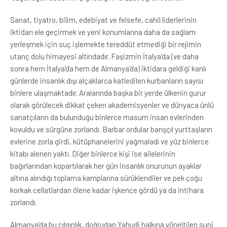
Sanat, tiyatro, bilim, edebiyat ve felsefe, cahil liderlerinin
iktidarı ele geçirmek ve yeni konumlarına daha da sağlam
yerleşmek için suç işlemekte tereddüt etmediği bir rejimin
utanç dolu himayesi altındadır. Faşizmin İtalya’da (ve daha
sonra hem İtalya’da hem de Almanya’da) iktidara geldiği kanlı
günlerde insanlık dışı alçaklarca katledilen kurbanların sayısı
binlere ulaşmaktadır. Aralarında başka bir yerde ülkenin gurur
olarak görülecek dikkat çeken akademisyenler ve dünyaca ünlü
sanatçıların da bulunduğu binlerce masum insan evlerinden
kovuldu ve sürgüne zorlandı. Barbar ordular barışçıl yurttaşların
evlerine zorla girdi, kütüphanelerini yağmaladı ve yüz binlerce
kitabı alenen yaktı. Diğer binlerce kişi ise ailelerinin
bağırlarından kopartılarak her gün insanlık onurunun ayaklar
altına alındığı toplama kamplarına sürüklendiler ve pek çoğu
korkak cellatlardan ölene kadar işkence gördü ya da intihara
zorlandı.
Almanya’da bu çılgınlık, doğrudan Yahudi halkına yöneltilen suni