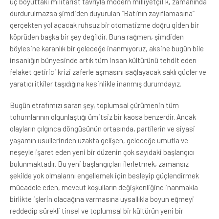
uç boyuttaki militarist tavrıyla modern milliyetçilik, zamanında
durdurulmazsa şimdiden duyurulan “Batı’nın zayıflamasına”
gerçekten yol açacak ruhsuz bir otomatizme doğru giden bir
köprüden başka bir şey değildir. Buna rağmen, şimdiden
böylesine karanlık bir geleceğe inanmıyoruz, aksine bugün bile
insanlığın bünyesinde artık tüm insan kültürünü tehdit eden
felaket getirici krizi zaferle aşmasını sağlayacak saklı güçler ve
yaratıcı itkiler taşıdığına kesinlikle inanmış durumdayız.
Bugün etrafımızı saran şey, toplumsal çürümenin tüm
tohumlarının olgunlaştığı ümitsiz bir kaosa benzerdir. Ancak
olayların çılgınca döngüsünün ortasında, partilerin ve siyasi
yaşamın usullerinden uzakta gelişen, geleceğe umutla ve
neşeyle işaret eden yeni bir düzenin çok sayıdaki başlangıcı
bulunmaktadır. Bu yeni başlangıçları ilerletmek, zamansız
şekilde yok olmalarını engellemek için besleyip güçlendirmek
mücadele eden, mevcut koşulların değişkenliğine inanmakla
birlikte işlerin olacağına varmasına uysallıkla boyun eğmeyi
reddedip sürekli tinsel ve toplumsal bir kültürün yeni bir