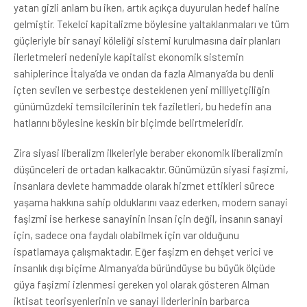
yatan gizli anlam bu iken, artık açıkça duyurulan hedef haline
gelmiştir. Tekelci kapitalizme böylesine yaltaklanmaları ve tüm
güçleriyle bir sanayi köleliği sistemi kurulmasına dair planları
ilerletmeleri nedeniyle kapitalist ekonomik sistemin
sahiplerince İtalya’da ve ondan da fazla Almanya’da bu denli
içten sevilen ve serbestçe desteklenen yeni milliyetçiliğin
günümüzdeki temsilcilerinin tek faziletleri, bu hedefin ana
hatlarını böylesine keskin bir biçimde belirtmeleridir.
Zira siyasi liberalizm ilkeleriyle beraber ekonomik liberalizmin
düşünceleri de ortadan kalkacaktır. Günümüzün siyasi faşizmi,
insanlara devlete hammadde olarak hizmet ettikleri sürece
yaşama hakkına sahip olduklarını vaaz ederken, modern sanayi
faşizmi ise herkese sanayinin insan için değil, insanın sanayi
için, sadece ona faydalı olabilmek için var olduğunu
ispatlamaya çalışmaktadır. Eğer faşizm en dehşet verici ve
insanlık dışı biçime Almanya’da büründüyse bu büyük ölçüde
güya faşizmi izlenmesi gereken yol olarak gösteren Alman
iktisat teorisyenlerinin ve sanayi liderlerinin barbarca