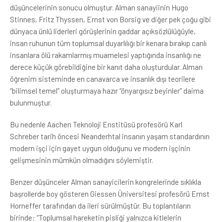
düşüncelerinin sonucu olmuştur. Alman sanayiinin Hugo
Stinnes, Fritz Thyssen, Ernst von Borsig ve diğer pek çoğu gibi
dünyaca ünlü liderleri görüşlerinin gaddar açıksözlülüğüyle,
insan ruhunun tüm toplumsal duyarlılığı bir kenara bırakıp canlı
insanlara ölü rakamlarmış muamelesi yaptığında insanlığı ne
derece küçük görebildiğine bir kanıt daha oluşturdular. Alman
öğrenim sisteminde en canavarca ve insanlık dışı teorilere
“bilimsel temel” oluşturmaya hazır “önyargısız beyinler” daima
bulunmuştur.
Bu nedenle Aachen Teknoloji Enstitüsü profesörü Karl
Schreber tarih öncesi Neanderhtal insanın yaşam standardının
modern işçi için gayet uygun olduğunu ve modern işçinin
gelişmesinin mümkün olmadığını söylemiştir.
Benzer düşünceler Alman sanayicilerin kongrelerinde sıklıkla
başrollerde boy gösteren Giessen Üniversitesi profesörü Ernst
Horneffer tarafından da ileri sürülmüştür. Bu toplantıların
birinde: “Toplumsal hareketin pisliği yalnızca kitlelerin