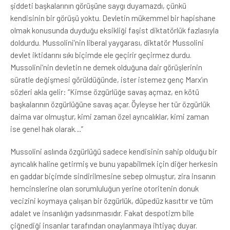
şiddeti başkalarının görüşüne saygı duyamazdı, çünkü
kendisinin bir görüşü yoktu. Devletin mükemmel bir hapishane
olmak konusunda duyduğu eksikliği faşist diktatörlük fazlasıyla
doldurdu. Mussolini’nin liberal yaygarası, diktatör Mussolini
devlet iktidarını sıkı biçimde ele geçirir geçirmez durdu.
Mussolini’nin devletin ne demek olduğuna dair görüşlerinin
süratle değişmesi görüldüğünde, ister istemez genç Marx’ın
sözleri akla gelir: “Kimse özgürlüğe savaş açmaz, en kötü
başkalarının özgürlüğüne savaş açar. Öyleyse her tür özgürlük
daima var olmuştur, kimi zaman özel ayrıcalıklar, kimi zaman
ise genel hak olarak…”
Mussolini aslında özgürlüğü sadece kendisinin sahip olduğu bir
ayrıcalık haline getirmiş ve bunu yapabilmek için diğer herkesin
en gaddar biçimde sindirilmesine sebep olmuştur, zira insanın
hemcinslerine olan sorumluluğun yerine otoritenin donuk
vecizini koymaya çalışan bir özgürlük, düpedüz kasıttır ve tüm
adalet ve insanlığın yadsınmasıdır. Fakat despotizm bile
çiğnediği insanlar tarafından onaylanmaya ihtiyaç duyar.