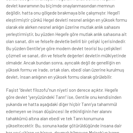
devlet kavramının bu biçimde onaylanmasından memnun
değildir, hatta onu gölgede bırakmaya bile çalışmıştır. Hegel’i
eleştirmiştir çünkü Hegel devleti nesnel anlığın en yüksek formu
olarak ele alırken nesnel anlığın üzerine mutlak anlık sahasını
yerleştirmiştir, bu yüzden Hegel’e göre mutlak anlık sahasına ait
olan sanat, din ve felsefe devletle belirli bir çelişki içerisindedir.
Bu yüzden Gentile’ye göre modern devlet teorisi bu çelişkileri
çözmeli ve sanat, din ve felsefe değerleri devletin mülkiyetinde
olmalıdır. Ancak bundan sonra, ayrıcalık değil de genelliğin en
yüksek formu ve irade, ortak olan, ebedi olan üzerine kurulmuş
devlet, insan anlığının en yüksek formu olarak görülebilir.
Faşist “devlet filozofu”nun niyeti son derece açıktır. Hegel’e
göre devlet “yeryüzündeki Tanrı” ise, Gentile onu kendisinden
yukarıda ve hatta aşağıdaki diğer hiçbir Tanrı’ya tahammül
edemeyen ve insan düşüncesi ile etkinliğinin her alanını
tahakkümü altına alan ebedi ve tek Tanrı konumuna
yükseltecektir. Bu, sonuna kadar götürüldüğünde insana dair
her şeyi yitiren ve bireye, doymak bilmeyen Moloch’un kızgın