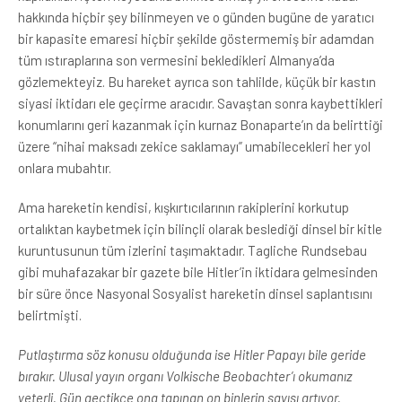
hakkında hiçbir şey bilinmeyen ve o günden bugüne de yaratıcı
bir kapasite emaresi hiçbir şekilde göstermemiş bir adamdan
tüm ıstıraplarına son vermesini bekledikleri Almanya’da
gözlemekteyiz. Bu hareket ayrıca son tahlilde, küçük bir kastın
siyasi iktidarı ele geçirme aracıdır. Savaştan sonra kaybettikleri
konumlarını geri kazanmak için kurnaz Bonaparte’ın da belirttiği
üzere “nihai maksadı zekice saklamayı” umabilecekleri her yol
onlara mubahtır.
Ama hareketin kendisi, kışkırtıcılarının rakiplerini korkutup
ortalıktan kaybetmek için bilinçli olarak beslediği dinsel bir kitle
kuruntusunun tüm izlerini taşımaktadır. Tagliche Rundsebau
gibi muhafazakar bir gazete bile Hitler’in iktidara gelmesinden
bir süre önce Nasyonal Sosyalist hareketin dinsel saplantısını
belirtmişti.
Putlaştırma söz konusu olduğunda ise Hitler Papayı bile geride
bırakır. Ulusal yayın organı Volkische Beobachter’ı okumanız
yeterli. Gün geçtikçe ona tapınan on binlerin sayısı artıyor.