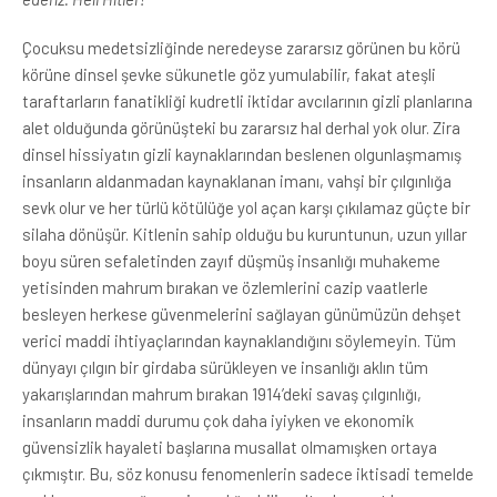
Çocuksu medetsizliğinde neredeyse zararsız görünen bu körü
körüne dinsel şevke sükunetle göz yumulabilir, fakat ateşli
taraftarların fanatikliği kudretli iktidar avcılarının gizli planlarına
alet olduğunda görünüşteki bu zararsız hal derhal yok olur. Zira
dinsel hissiyatın gizli kaynaklarından beslenen olgunlaşmamış
insanların aldanmadan kaynaklanan imanı, vahşi bir çılgınlığa
sevk olur ve her türlü kötülüğe yol açan karşı çıkılamaz güçte bir
silaha dönüşür. Kitlenin sahip olduğu bu kuruntunun, uzun yıllar
boyu süren sefaletinden zayıf düşmüş insanlığı muhakeme
yetisinden mahrum bırakan ve özlemlerini cazip vaatlerle
besleyen herkese güvenmelerini sağlayan günümüzün dehşet
verici maddi ihtiyaçlarından kaynaklandığını söylemeyin. Tüm
dünyayı çılgın bir girdaba sürükleyen ve insanlığı aklın tüm
yakarışlarından mahrum bırakan 1914’deki savaş çılgınlığı,
insanların maddi durumu çok daha iyiyken ve ekonomik
güvensizlik hayaleti başlarına musallat olmamışken ortaya
çıkmıştır. Bu, söz konusu fenomenlerin sadece iktisadi temelde