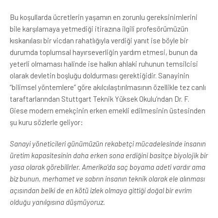
Bu koşullarda ücretlerin yaşamın en zorunlu gereksinimlerini
bile karşılamaya yetmediği itirazına ilgili profesörümüzün
kıskanılası bir vicdan rahatlığıyla verdiği yanıt ise böyle bir
durumda toplumsal hayırseverliğin yardım etmesi, bunun da
yeterli olmaması halinde ise halkın ahlaki ruhunun temsilcisi
olarak devletin boşluğu doldurması gerektiğidir. Sanayinin
“bilimsel yöntemlere” göre akılcılaştırılmasının özellikle tez canlı
taraftarlarından Stuttgart Teknik Yüksek Okulu’ndan Dr. F.
Giese modern emekçinin erken emekli edilmesinin üstesinden
şu kuru sözlerle geliyor:
Sanayi yöneticileri günümüzün rekabetçi mücadelesinde insanın
üretim kapasitesinin daha erken sona erdiğini basitçe biyolojik bir
yasa olarak görebilirler. Amerika’da saç boyama adeti vardır ama
biz bunun, merhamet ve sabrın insanın teknik olarak ele alınması
açısından belki de en kötü izlek olmaya gittiği doğal bir evrim
olduğu yanılgısına düşmüyoruz.