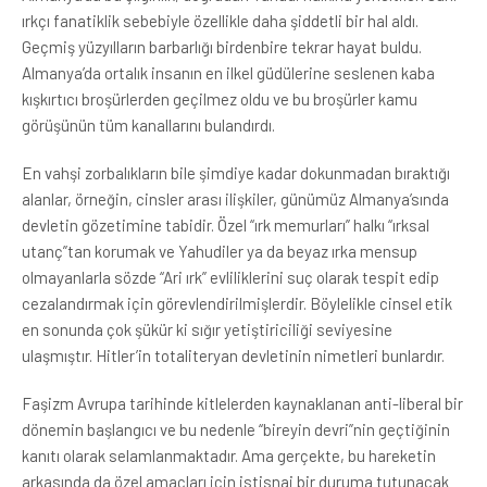
ırkçı fanatiklik sebebiyle özellikle daha şiddetli bir hal aldı.
Geçmiş yüzyılların barbarlığı birdenbire tekrar hayat buldu.
Almanya’da ortalık insanın en ilkel güdülerine seslenen kaba
kışkırtıcı broşürlerden geçilmez oldu ve bu broşürler kamu
görüşünün tüm kanallarını bulandırdı.
En vahşi zorbalıkların bile şimdiye kadar dokunmadan bıraktığı
alanlar, örneğin, cinsler arası ilişkiler, günümüz Almanya’sında
devletin gözetimine tabidir. Özel “ırk memurları” halkı “ırksal
utanç”tan korumak ve Yahudiler ya da beyaz ırka mensup
olmayanlarla sözde “Ari ırk” evliliklerini suç olarak tespit edip
cezalandırmak için görevlendirilmişlerdir. Böylelikle cinsel etik
en sonunda çok şükür ki sığır yetiştiriciliği seviyesine
ulaşmıştır. Hitler’in totaliteryan devletinin nimetleri bunlardır.
Faşizm Avrupa tarihinde kitlelerden kaynaklanan anti-liberal bir
dönemin başlangıcı ve bu nedenle “bireyin devri”nin geçtiğinin
kanıtı olarak selamlanmaktadır. Ama gerçekte, bu hareketin
arkasında da özel amaçları için istisnai bir duruma tutunacak