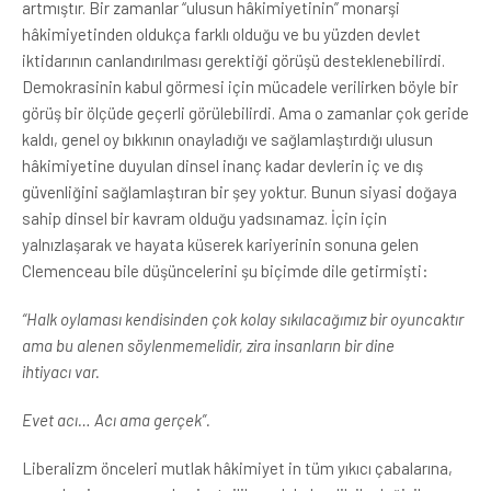
artmıştır. Bir zamanlar “ulusun hâkimiyetinin” monarşi
hâkimiyetinden oldukça farklı olduğu ve bu yüzden devlet
iktidarının canlandırılması gerektiği görüşü desteklenebilirdi.
Demokrasinin kabul görmesi için mücadele verilirken böyle bir
görüş bir ölçüde geçerli görülebilirdi. Ama o zamanlar çok geride
kaldı, genel oy bıkkının onayladığı ve sağlamlaştırdığı ulusun
hâkimiyetine duyulan dinsel inanç kadar devlerin iç ve dış
güvenliğini sağlamlaştıran bir şey yoktur. Bunun siyasi doğaya
sahip dinsel bir kavram olduğu yadsınamaz. İçin için
yalnızlaşarak ve hayata küserek kariyerinin sonuna gelen
Clemenceau bile düşüncelerini şu biçimde dile getirmişti:
“Halk oylaması kendisinden çok kolay sıkılacağımız bir oyuncaktır
ama bu alenen söylenmemelidir, zira insanların bir dine
ihtiyacı
var.
Evet acı… Acı ama gerçek”.
Liberalizm önceleri mutlak hâkimiyet in tüm yıkıcı çabalarına,