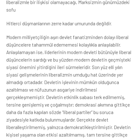
liberalizmle bir ilişkisi olamayacağı, Marksizmin günümüzdeki
sofu
Hitlerci düşmanlarının zerre kadar umurunda değildir.
Modern milliyetçiliğin aşırı devlet fanatizminden dolayı liberal
düşüncelere tahammül edememesi kolaylıkla anlaşılabilir.
Anlaşılamayan ise, liderlerinin modern devleti bütünüyle liberal
düşüncelerin sardığı ve bu yüzden modern devletin geçmişteki
siyasi önemini yitirdiğini ileri sürmeleridir. Son yüz elli yılın
siyasi gelişmelerinin liberalizmin umduğu hat üzerinde yer
almadığı ortadadır. Devletin işlevinin mümkün olduğunca
azaltılması ve nüfuzunun asgariye indirilmesi
gerçekleşmemiştir. Devletin etkinlik sabası terk edilmemiş,
tersine genişlemiş ve çoğalmıştır; demokrasi akımına gittikçe
daha da fazla kapılan sözde “liberal partiler” bu soruca
ziyadesiyle katkıda bulunmuşlardır. Gerçekte devlet
liberalleştirilmemiş, yalnızca demokratikleştirilmiştir. Devletin
kişisel yaşama olan etkisi azaltılmamış, tam tersine gittikçe