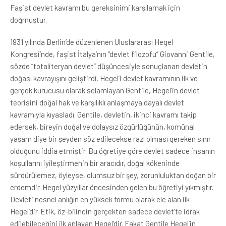
Faşist devlet kavramı bu gereksinimi karşılamak için
doğmuştur.
1931 yılında Berlin’de düzenlenen Uluslararası Hegel
Kongresi’nde, faşist İtalya’nın “devlet filozofu” Giovanni Gentile,
sözde “totaliteryan devlet” düşüncesiyle sonuçlanan devletin
doğası kavrayışını geliştirdi. Hegel’i devlet kavramının ilk ve
gerçek kurucusu olarak selamlayan Gentile, Hegel’in devlet
teorisini doğal hak ve karşılıklı anlaşmaya dayalı devlet
kavramıyla kıyasladı. Gentile, devletin, ikinci kavramı takip
edersek, bireyin doğal ve dolaysız özgürlüğünün, komünal
yaşam diye bir şeyden söz edilecekse razı olması gereken sınır
olduğunu iddia etmiştir. Bu öğretiye göre devlet sadece insanın
koşullarını iyileştirmenin bir aracıdır, doğal kökeninde
sürdürülemez, öyleyse, olumsuz bir şey, zorunluluktan doğan bir
erdemdir. Hegel yüzyıllar öncesinden gelen bu öğretiyi yıkmıştır.
Devleti nesnel anlığın en yüksek formu olarak ele alan ilk
Hegel’dir. Etik, öz-bilincin gerçekten sadece devlet’te idrak
edilebileceğini ilk anlayan Hegel’dir. Fakat Gentile Hegel’in