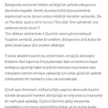
Bologna’da esrimenin hüküm sürdüğü bir şehirde olduğumuz
izlenimine kapıldık. Kentin duvarları bütünüyle posterlerle
kaplanmıştı ve bu durum onlara mistik bir karakter veriyordu: Dio
ce l’ha data; quai a chi lo tocca! (“Onu bize Tanrı gönderdi; ona
saldırana lanet olsun!”)
Tüm dükkan vitrinlerinde II Duce’nin resmi görünmekteydi.
Faşizmin sembolü, parlak bir amblem, Bologna’nın ünlü kulesi de
dahil olmak üzere tüm anıtlara dikilmişti.
Fransız akademisyenin bu sözlerinden, en güçlü desteğini
kitlelerin ilkel tapınma ihtiyaçlarından alan ve herkesin hayal
kırıklığına uğrattığı halkın büyük bir kısmının mucizelere olan
inançlarını tatmin etmeye yaklaştığı için onları güçlü bir şekilde
etkileyebilen bir hareketin ruhu yansıtmaktadır.
Şimdi aynı fenomeni, milliyetçiliğin şaşırtıcı derecede kısa bir
sürede devasa bir hareket dönüştüğü ve milyonlarca insana kör
bir sarhoşluk aşıladığı, Üçüncü Reich’ın gelişi karşısında
kapıldıkları içten heyecanla birlikte birkaç yıl öncesine kadar