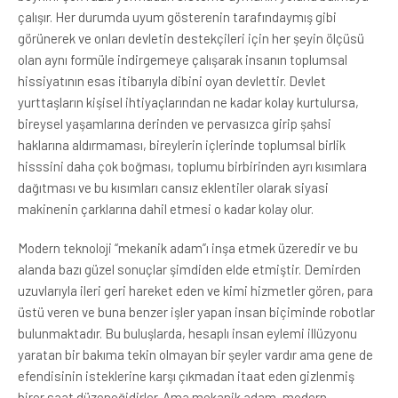
çalışır. Her durumda uyum gösterenin tarafındaymış gibi
görünerek ve onları devletin destekçileri için her şeyin ölçüsü
olan aynı formüle indirgemeye çalışarak insanın toplumsal
hissiyatının esas itibarıyla dibini oyan devlettir. Devlet
yurttaşların kişisel ihtiyaçlarından ne kadar kolay kurtulursa,
bireysel yaşamlarına derinden ve pervasızca girip şahsi
haklarına aldırmaması, bireylerin içlerinde toplumsal birlik
hisssini daha çok boğması, toplumu birbirinden ayrı kısımlara
dağıtması ve bu kısımları cansız eklentiler olarak siyasi
makinenin çarklarına dahil etmesi o kadar kolay olur.
Modern teknoloji “mekanik adam”ı inşa etmek üzeredir ve bu
alanda bazı güzel sonuçlar şimdiden elde etmiştir. Demirden
uzuvlarıyla ileri geri hareket eden ve kimi hizmetler gören, para
üstü veren ve buna benzer işler yapan insan biçiminde robotlar
bulunmaktadır. Bu buluşlarda, hesaplı insan eylemi illüzyonu
yaratan bir bakıma tekin olmayan bir şeyler vardır ama gene de
efendisinin isteklerine karşı çıkmadan itaat eden gizlenmiş
birer saat düzeneğidirler. Ama mekanik adam, modern