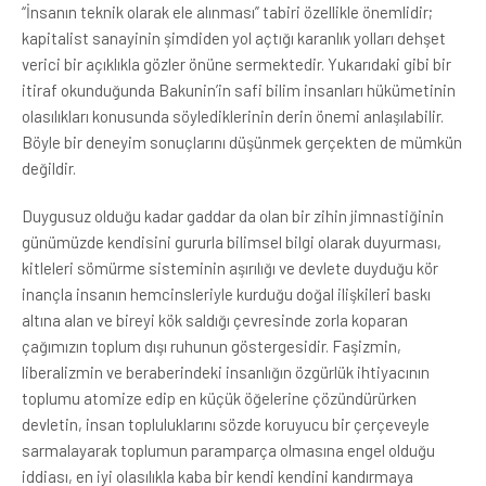
“İnsanın teknik olarak ele alınması” tabiri özellikle önemlidir;
kapitalist sanayinin şimdiden yol açtığı karanlık yolları dehşet
verici bir açıklıkla gözler önüne sermektedir. Yukarıdaki gibi bir
itiraf okunduğunda Bakunin’in safi bilim insanları hükümetinin
olasılıkları konusunda söylediklerinin derin önemi anlaşılabilir.
Böyle bir deneyim sonuçlarını düşünmek gerçekten de mümkün
değildir.
Duygusuz olduğu kadar gaddar da olan bir zihin jimnastiğinin
günümüzde kendisini gururla bilimsel bilgi olarak duyurması,
kitleleri sömürme sisteminin aşırılığı ve devlete duyduğu kör
inançla insanın hemcinsleriyle kurduğu doğal ilişkileri baskı
altına alan ve bireyi kök saldığı çevresinde zorla koparan
çağımızın toplum dışı ruhunun göstergesidir. Faşizmin,
liberalizmin ve beraberindeki insanlığın özgürlük ihtiyacının
toplumu atomize edip en küçük öğelerine çözündürürken
devletin, insan topluluklarını sözde koruyucu bir çerçeveyle
sarmalayarak toplumun paramparça olmasına engel olduğu
iddiası, en iyi olasılıkla kaba bir kendi kendini kandırmaya