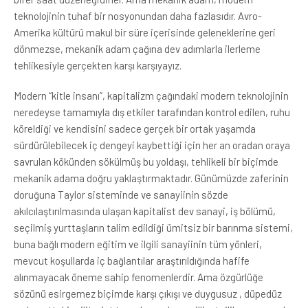
teknolojinin tuhaf bir nosyonundan daha fazlasıdır. Avro-
Amerika kültürü makul bir süre içerisinde geleneklerine geri
dönmezse, mekanik adam çağına dev adımlarla ilerleme
tehlikesiyle gerçekten karşı karşıyayız.
Modern “kitle insanı”, kapitalizm çağındaki modern teknolojinin
neredeyse tamamıyla dış etkiler tarafından kontrol edilen, ruhu
köreldiği ve kendisini sadece gerçek bir ortak yaşamda
sürdürülebilecek iç dengeyi kaybettiği için her an oradan oraya
savrulan kökünden sökülmüş bu yoldaşı, tehlikeli bir biçimde
mekanik adama doğru yaklaştırmaktadır. Günümüzde zaferinin
doruğuna Taylor sisteminde ve sanayiinin sözde
akılcılaştırılmasında ulaşan kapitalist dev sanayi, iş bölümü,
seçilmiş yurttaşların talim edildiği ümitsiz bir barınma sistemi,
buna bağlı modern eğitim ve ilgili sanayiinin tüm yönleri,
mevcut koşullarda iç bağlantılar araştırıldığında hafife
alınmayacak öneme sahip fenomenlerdir. Ama özgürlüğe
sözünü esirgemez biçimde karşı çıkışı ve duygusuz , düpedüz