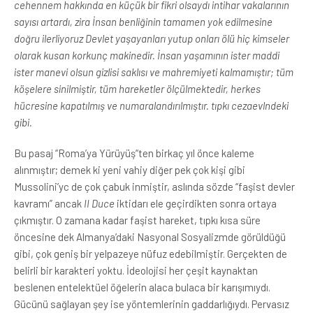
cehennem hakkında en küçük bir fikri olsaydı intihar vakalarının
sayısı artardı, zira İnsan benliğinin tamamen yok edilmesine
doğru ilerliyoruz Devlet yaşayanları yutup onları ölü hiç kimseler
olarak kusan korkunç makinedir. İnsan yaşamının ister maddi
ister manevi olsun gizlisi saklısı ve mahremiyeti kalmamıştır; tüm
köşelere sinilmiştir, tüm hareketler ölçülmektedir, herkes
hücresine kapatılmış ve numaralandırılmıştır. tıpkı cezaevlndeki
gibi.
Bu pasaj “Roma’ya Yürüyüş“ten birkaç yıl önce kaleme
alınmıştır; demek ki yeni vahiy diğer pek çok kişi gibi
Mussolini’yc de çok çabuk inmiştir, aslında sözde “faşist devler
kavramı” ancak
II Duce
iktidarı ele geçirdikten sonra ortaya
çıkmıştır. O zamana kadar faşist hareket, tıpkı kısa süre
öncesine dek Almanya’daki Nasyonal Sosyalizmde görüldüğü
gibi, çok geniş bir yelpazeye nüfuz edebilmiştir. Gerçekten de
belirli bir karakteri yoktu. İdeolojisi her çeşit kaynaktan
beslenen entelektüel öğelerin alaca bulaca bir karışımıydı.
Gücünü sağlayan şey ise yöntemlerinin gaddarlığıydı. Pervasız