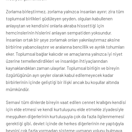
Zorlama birleştirmez, zorlama yalnızca insanları ayırır; zira tüm
toplumsal birlikleri güdüleyen şeyden, olguları kabullenen
anlayıştan ve kendisini onlarla akraba hissettiği için
hemcinslerinin hislerini anlayan sempatiden yoksundur.
İnsanları ortak bir şeye zorlamak onları yakınlaştırmaz aksine
birbirine yabancılaştırır ve aralarına bencillik ve ayrılık tohumları
eker. Toplumsal bağlar kalıcıdır ve amaçlarına yalnızca iyi niyet
üzerine temellendirdikleri ve insanlığın ihtiyaçlarından
kaynaklandıkları zaman ulaşırlar. Toplumsal birliğin ve bireyin
özgürlüğünün ayrı şeyler olarak kabul edilemeyecek kadar
birbirlerinin içinde geliştiği bir ilişki ancak bu koşullar altında
mümkündür.
Semavi tüm dinlerde bireyin vaat edilen cennet krallığını kendisi
için elde etmesi ve kendi kurtuluşunu elde etmekle ziyadesiyle
meşgulken diğerlerinin kurtuluşuyla çok da fazla ilgilenmemesi
gerektiği gibi, devlet içinde de herkes diğerlerinin ne yaptığıyla
beynini çok fazla yormadan sisteme uymanın yolunu bulmaya