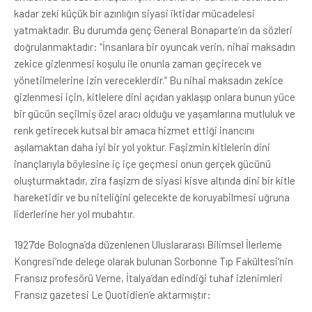
kadar zeki küçük bir azınlığın siyasi iktidar mücadelesi
yatmaktadır. Bu durumda genç General Bonaparte’ın da sözleri
doğrulanmaktadır: “İnsanlara bir oyuncak verin, nihai maksadın
zekice gizlenmesi koşulu ile onunla zaman geçirecek ve
yönetilmelerine izin vereceklerdir.” Bu nihai maksadın zekice
gizlenmesi için, kitlelere dini açıdan yaklaşıp onlara bunun yüce
bir gücün seçilmiş özel aracı olduğu ve yaşamlarına mutluluk ve
renk getirecek kutsal bir amaca hizmet ettiği inancını
aşılamaktan daha iyi bir yol yoktur. Faşizmin kitlelerin dini
inançlarıyla böylesine iç içe geçmesi onun gerçek gücünü
oluşturmaktadır, zira faşizm de siyasi kisve altında dini bir kitle
hareketidir ve bu niteliğini gelecekte de koruyabilmesi uğruna
liderlerine her yol mubahtır.
1927’de Bologna’da düzenlenen Uluslararası Bilimsel İlerleme
Kongresi’nde delege olarak bulunan Sorbonne Tıp Fakültesi’nin
Fransız profesörü Verne, İtalya’dan edindiği tuhaf izlenimleri
Fransız gazetesi Le Quotidien’e aktarmıştır: