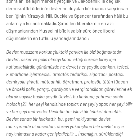
sonraları ise aşırı merkeziyetçilik ve Jakobenlik ile değişik
demokratik türlerinin devlerine duyulan kör inanca karşı insan
benliğinin itirazıydı. Mill. Buckle ve Spencer tarafından hâlâ bu
anlamıyla kullanılmakladır. Şimdileri liberalizmin en azılı
düşmanlarından Mussolini bile kısa bir süre önce liberal
düşüncelerin en tutkulu yandaşlarındandı:
Devlet muazzam korkunçluktaki çarkları ile bizi boğmaktadır
Devlet, asker ve polis olmayı kabul ettiği sürece birey için
katlanılabilirdir, günümüzde he devlet her şeydir, bankan, tefeci,
kumarhane işletmecisi, armatör, tedarikçi, sigortacı, postacı,
demiryolu şirketi. müteahhit, öğretmen, profesör, tütün tüccarı
ve önceki polis, yargıç, gardiyan ve vergi tahsildarı görevlerine ek
olarak sayısız başka şeydir Devlet, bu korkunç çehreye sahip
Moloch (21, her şeyi kendisinde toplar, her şeyi yapar, her şeyi bilir
ve her şeyi mahveder Devletin her işlevi bir felaket demektir.
Devlet sanatı bir felakettir, bu. gemi nakliyatının devlet
mülkiyetinde olmasından, uhrevi yakarışların bile devlet eliyle
haykırılmasına kadar genişletilebilir .. İnsanlığın, sürüklendiği