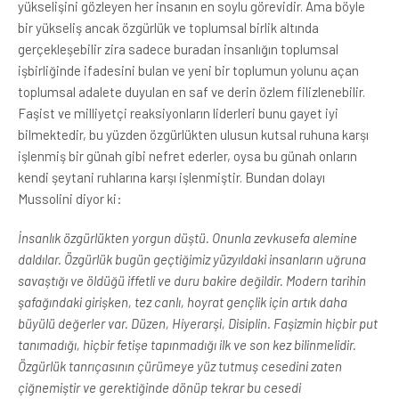
yükselişini gözleyen her insanın en soylu görevidir. Ama böyle
bir yükseliş ancak özgürlük ve toplumsal birlik altında
gerçekleşebilir zira sadece buradan insanlığın toplumsal
işbirliğinde ifadesini bulan ve yeni bir toplumun yolunu açan
toplumsal adalete duyulan en saf ve derin özlem filizlenebilir.
Faşist ve milliyetçi reaksiyonların liderleri bunu gayet iyi
bilmektedir, bu yüzden özgürlükten ulusun kutsal ruhuna karşı
işlenmiş bir günah gibi nefret ederler, oysa bu günah onların
kendi şeytani ruhlarına karşı işlenmiştir. Bundan dolayı
Mussolini diyor ki:
İnsanlık özgürlükten yorgun düştü. Onunla zevkusefa alemine
daldılar. Özgürlük bugün geçtiğimiz yüzyıldaki insanların uğruna
savaştığı ve öldüğü iffetli ve duru bakire değildir. Modern tarihin
şafağındaki girişken, tez canlı, hoyrat gençlik için artık daha
büyülü değerler var. Düzen, Hiyerarşi, Disiplin. Faşizmin hiçbir put
tanımadığı, hiçbir fetişe tapınmadığı ilk ve son kez bilinmelidir.
Özgürlük tanrıçasının çürümeye yüz tutmuş cesedini zaten
çiğnemiştir ve gerektiğinde dönüp tekrar bu cesedi