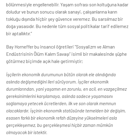
bölünmesiyle engellenebilir. Yaşam sofrası son koltuğuna kadar
doludur ve bunun sonucu olarak sanayi, çalışanlarına karın
tokluğu dışında hiçbir şey güvence veremez. Bu sarsılmaz bir
doğa yasasıdır. Bu nedenle tüm sosyal politikalar tarif edilemez
bir aptallıktır.”
Bay Horneffer bu insancıl öğretileri “Sosyalizm ve Alman
Endüstrisinin Ölüm Kalım Savaşı” isimli bir makalesinde şüphe
götürmez biçimde açık hale getirmiştir;
İşçilerin ekonomik durumunun bütün olarak ele alındığında
aslında değişmediğini ileri sürüyorum. İşçiler ekonomik
durumlarından, yani yaşamın en zorunlu, en acil, en vazgeçilmez
gereksinimlerini karşılamaya, aslında sadece yaşamasını
sağlamaya yetecek ücretlerden, ilk ve son olarak memnun
olacaklardır. İşçinin ekonomik statüsünde temelden bir değişim,
esasen farklı bir ekonomik refah düzeyine yükselmeleri asla
gerçekleşemez, bu gerçekleşmesi hiçbir zaman mümkün
olmayacak bir istektir.