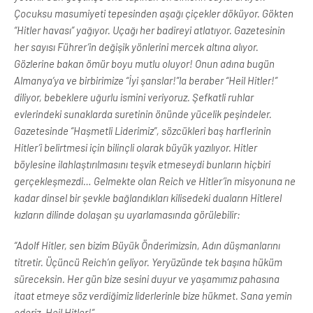
Çocuksu masumiyeti tepesinden aşağı çiçekler döküyor. Gökten
“Hitler havası” yağıyor. Uçağı her badireyi atlatıyor. Gazetesinin
her sayısı Führer’in değişik yönlerini mercek altına alıyor.
Gözlerine bakan ömür boyu mutlu oluyor! Onun adına bugün
Almanya’ya ve birbirimize “İyi şanslar!”la beraber “Heil Hitler!”
diliyor, bebeklere uğurlu ismini veriyoruz. Şefkatli ruhlar
evlerindeki sunaklarda suretinin önünde yücelik peşindeler.
Gazetesinde “Haşmetli Liderimiz”, sözcükleri baş harflerinin
Hitler’i belirtmesi için bilinçli olarak büyük yazılıyor. Hitler
böylesine ilahlaştırılmasını teşvik etmeseydi bunların hiçbiri
gerçekleşmezdi… Gelmekte olan Reich ve Hitler’in misyonuna ne
kadar dinsel bir şevkle bağlandıkları kilisedeki duaların Hitlerel
kızların dilinde dolaşan şu uyarlamasında görülebilir:
“Adolf Hitler, sen bizim Büyük Önderimizsin, Adın düşmanlarını
titretir. Üçüncü Reich’ın geliyor. Yeryüzünde tek başına hüküm
süreceksin. Her gün bize sesini duyur ve yaşamımız pahasına
itaat etmeye söz verdiğimiz liderlerinle bize hükmet. Sana yemin
ederiz. Heil Hitler!”