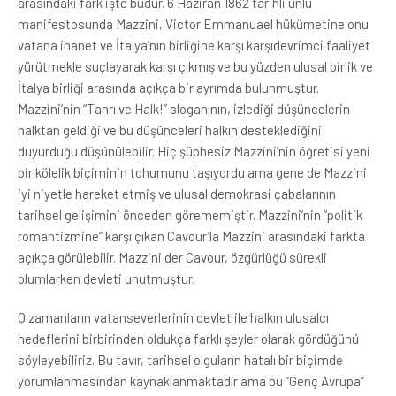
arasındaki fark işte budur. 6 Haziran 1862 tarihli ünlü
manifestosunda Mazzini, Victor Emmanuael hükümetine onu
vatana ihanet ve İtalya’nın birliğine karşı karşıdevrimci faaliyet
yürütmekle suçlayarak karşı çıkmış ve bu yüzden ulusal birlik ve
İtalya birliği arasında açıkça bir ayrımda bulunmuştur.
Mazzini’nin “Tanrı ve Halk!” sloganının, izlediği düşüncelerin
halktan geldiği ve bu düşünceleri halkın desteklediğini
duyurduğu düşünülebilir. Hiç şüphesiz Mazzini’nin öğretisi yeni
bir kölelik biçiminin tohumunu taşıyordu ama gene de Mazzini
iyi niyetle hareket etmiş ve ulusal demokrasi çabalarının
tarihsel gelişimini önceden görememiştir. Mazzini’nin “politik
romantizmine” karşı çıkan Cavour’la Mazzini arasındaki farkta
açıkça görülebilir. Mazzini der Cavour, özgürlüğü sürekli
olumlarken devleti unutmuştur.
O zamanların vatanseverlerinin devlet ile halkın ulusalcı
hedeflerini birbirinden oldukça farklı şeyler olarak gördüğünü
söyleyebiliriz. Bu tavır, tarihsel olguların hatalı bir biçimde
yorumlanmasından kaynaklanmaktadır ama bu “Genç Avrupa”