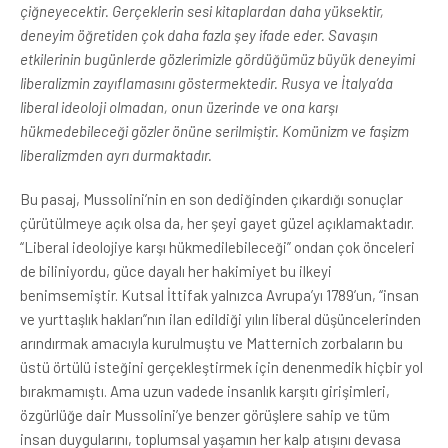
çiğneyecektir. Gerçeklerin sesi kitaplardan daha yüksektir,
deneyim öğretiden çok daha fazla şey ifade eder. Savaşın
etkilerinin bugünlerde gözlerimizle gördüğümüz büyük deneyimi
liberalizmin zayıflamasını göstermektedir. Rusya ve İtalya’da
liberal ideoloji olmadan, onun üzerinde ve ona karşı
hükmedebileceği gözler önüne serilmiştir. Komünizm ve faşizm
liberalizmden ayrı durmaktadır.
Bu pasaj, Mussolini’nin en son dediğinden çıkardığı sonuçlar
çürütülmeye açık olsa da, her şeyi gayet güzel açıklamaktadır.
“Liberal ideolojiye karşı hükmedilebileceği” ondan çok önceleri
de biliniyordu, güce dayalı her hakimiyet bu ilkeyi
benimsemiştir. Kutsal İttifak yalnızca Avrupa’yı 1789’un, “insan
ve yurttaşlık hakları”nın ilan edildiği yılın liberal düşüncelerinden
arındırmak amacıyla kurulmuştu ve Matternich zorbaların bu
üstü örtülü isteğini gerçekleştirmek için denenmedik hiçbir yol
bırakmamıştı. Ama uzun vadede insanlık karşıtı girişimleri,
özgürlüğe dair Mussolini’ye benzer görüşlere sahip ve tüm
insan duygularını, toplumsal yaşamın her kalp atışını devasa