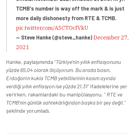
TCMB's number is way off the mark & is just
more daily dishonesty from RTE & TCMB.
pic.twitter.com/A5CTOcfVkU
— Steve Hanke (@steve_hanke)
December 27,
2021
Hanke, paylaşımında
“Türkiye’nin yıllık enflasyonunu
yüzde 65,04 olarak ölçüyorum. Bu arada basın,
Erdoğan’ın kukla TCMB yetkililerinin kasım ayında
verdiği yıllık enflasyon ise yüzde 21.31”
ifadelelerine yer
verirken, rakamlardaki bu manipülasyonu,
“
RTE ve
TCMB’nin günlük sahtekârlığından başka bir şey değil.”
şeklinde yorumladı.