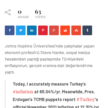
0
63
SHARE
VIEWS
Johns Hopkins Üniversitesi’nde çalışmalar yapan
ekonomi profesörü Steve Hanke, sosyal medya
hesabından yaptığı paylaşımda Türkiye’deki
enflasyonun, gerçek oranına dair değerlendirme
yaptı.
Today, I accurately measure Turkey’s
#inflation
at 65.04%/yr. Meanwhile, Pres.
Erdogan's TCMB puppets report
#Turkey
's
official November 2021 inflation at 21.31%/yr.