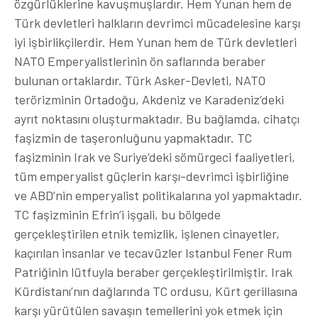
özgürlüklerine kavuşmuşlardır. Hem Yunan hem de
Türk devletleri halkların devrimci mücadelesine karşı
iyi işbirlikçilerdir. Hem Yunan hem de Türk devletleri
NATO Emperyalistlerinin ön saflarında beraber
bulunan ortaklardır. Türk Asker-Devleti, NATO
terörizminin Ortadoğu, Akdeniz ve Karadeniz’deki
ayrıt noktasını oluşturmaktadır. Bu bağlamda, cihatçı
faşizmin de taşeronluğunu yapmaktadır. TC
faşizminin Irak ve Suriye’deki sömürgeci faaliyetleri,
tüm emperyalist güçlerin karşı-devrimci işbirliğine
ve ABD’nin emperyalist politikalarına yol yapmaktadır.
TC faşizminin Efrin’i işgali, bu bölgede
gerçekleştirilen etnik temizlik, işlenen cinayetler,
kaçırılan insanlar ve tecavüzler Istanbul Fener Rum
Patriğinin lütfuyla beraber gerçekleştirilmiştir. Irak
Kürdistanı’nın dağlarında TC ordusu, Kürt gerillasına
karşı yürütülen savaşın temellerini yok etmek için