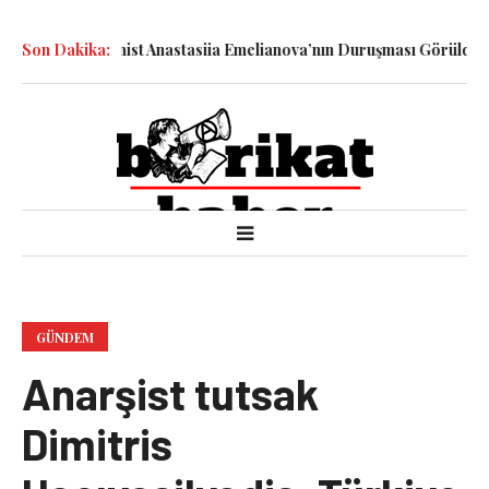
arşıtı-Feminist Anastasiia Emelianova’nın Duruşması Görüldü
Son Dakika:
15 M
GÜNDEM
Anarşist tutsak
Dimitris