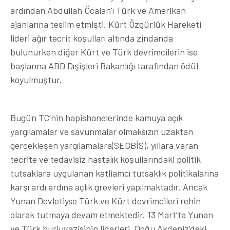
ardından Abdullah Öcalan’ı Türk ve Amerikan
ajanlarına teslim etmişti. Kürt Özgürlük Hareketi
lideri ağır tecrit koşulları altında zindanda
bulunurken diğer Kürt ve Türk devrimcilerin ise
başlarına ABD Dışişleri Bakanlığı tarafından ödül
koyulmuştur.
Bugün TC’nin hapishanelerinde kamuya açık
yargılamalar ve savunmalar olmaksızın uzaktan
gerçekleşen yargılamalara(SEGBİS), yıllara varan
tecrite ve tedavisiz hastalık koşullarındaki politik
tutsaklara uygulanan katliamcı tutsaklık politikalarına
karşı ardı ardına açlık grevleri yapılmaktadır. Ancak
Yunan Devletiyse Türk ve Kürt devrimcileri rehin
olarak tutmaya devam etmektedir. 13 Mart’ta Yunan
ve Türk burjuvazisinin liderleri, Doğu Akdeniz’deki