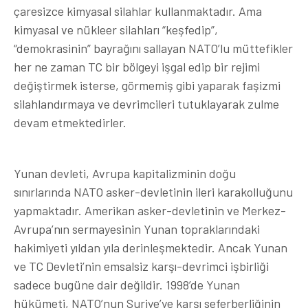
çaresizce kimyasal silahlar kullanmaktadır. Ama
kimyasal ve nükleer silahları “keşfedip”,
“demokrasinin” bayrağını sallayan NATO’lu müttefikler
her ne zaman TC bir bölgeyi işgal edip bir rejimi
değiştirmek isterse, görmemiş gibi yaparak faşizmi
silahlandırmaya ve devrimcileri tutuklayarak zulme
devam etmektedirler.
Yunan devleti, Avrupa kapitalizminin doğu
sınırlarında NATO asker-devletinin ileri karakolluğunu
yapmaktadır. Amerikan asker-devletinin ve Merkez-
Avrupa’nın sermayesinin Yunan topraklarındaki
hakimiyeti yıldan yıla derinleşmektedir. Ancak Yunan
ve TC Devleti’nin emsalsiz karşı-devrimci işbirliği
sadece bugüne dair değildir. 1998’de Yunan
hükümeti, NATO’nun Suriye’ye karşı seferberliğinin