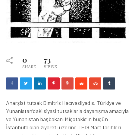
0
73
SHARE
VIEWS
Anarşist tutsak Dimitris Hacıvasilyadis, Türkiye ve
Yunanistan’daki siyasi tutsaklarla dayanışma amacıyla
ve Yunanistan başbakanı Miçotakis’in bugün
İstanbul’a olan ziyareti üzerine 11-18 Mart tarihleri