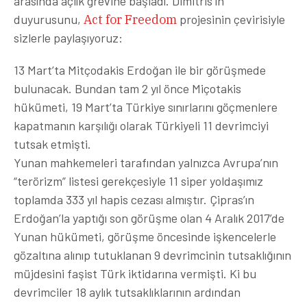
arasında açlık grevine başladı. Dimitris’in
duyurusunu,
Act for Freedom
projesinin çevirisiyle
sizlerle paylaşıyoruz:
13 Mart’ta Mitçodakis Erdoğan ile bir görüşmede
bulunacak. Bundan tam 2 yıl önce Miçotakis
hükümeti, 19 Mart’ta Türkiye sınırlarını göçmenlere
kapatmanın karşılığı olarak Türkiyeli 11 devrimciyi
tutsak etmişti.
Yunan mahkemeleri tarafından yalnızca Avrupa’nın
“terörizm” listesi gerekçesiyle 11 siper yoldaşımız
toplamda 333 yıl hapis cezası almıştır. Çipras’ın
Erdoğan’la yaptığı son görüşme olan 4 Aralık 2017’de
Yunan hükümeti, görüşme öncesinde işkencelerle
gözaltına alınıp tutuklanan 9 devrimcinin tutsaklığının
müjdesini faşist Türk iktidarına vermişti. Ki bu
devrimciler 18 aylık tutsaklıklarının ardından