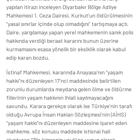
yapılan itirazı inceleyen Diyarbakır Bölge Adliye
Mahkemesi 1. Ceza Dairesi, Kurkut’un öldürülmesinin
“yasal sınırlar içinde olup olmadığını” tartışmaya açtı.
Daire, yargılamayı yapan yerel mahkemenin sanık polis
hakkında verdiği beraat kararını bunun üzerine
kurmamasını esasa yönelik bir eksiklik olarak kabul
edip kararı bozdu.
İstinaf Mahkemesi, kararında Anayasa’nın “yaşam
hakkı”nı düzenleyen 17’nci maddesinde belirtilen
zorunlu durumlarda meydana gelen ölme ve öldürme
fiilerinin yaşam hakkının ihlali sayılmayacağını
savundu. Karara gerekçe olarak ise Türkiye’nin tarafı
olduğu Avrupa İnsan Hakları Sözleşmesi’nin (AİHS)
“yaşam hakkı”nı düzenleyen maddesine işaret eden
mahkeme, söz konusu maddede istisnai hali
oluşturan “‘Bir kimsenin usulüne uygun olarak