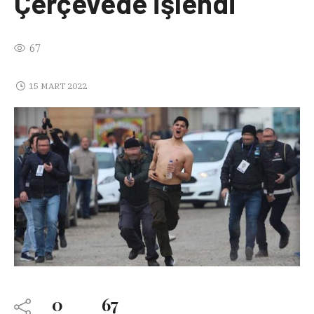
Çerçevede İşlendi
67
15 MART 2022
0
67