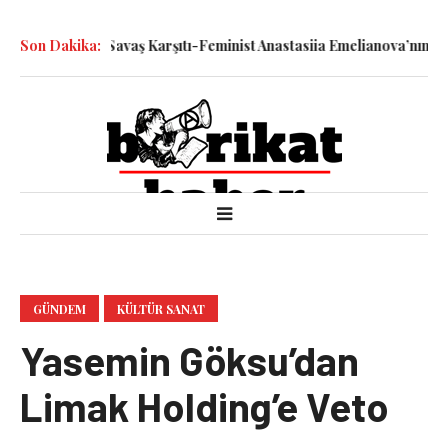
le Katledilen Savaş Karşıtı-Feminist Anastasiia Emelianova’nın Dur
Son Dakika:
GÜNDEM
KÜLTÜR SANAT
Yasemin Göksu’dan
Limak Holding’e Veto