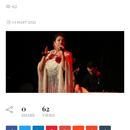
62
14 MART 2022
0
62
SHARE
VIEWS