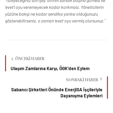
“İsteyeceğiniz son şey, birinin sandık başına gitmesi ve
‘evet’i oyu veremeyecek kadar korkması. Yöneticilerin
yüzüne bakıp ne kadar sendika yanlısı olduğunuzu
gösterebilirseniz, o zaman ‘evet’ oyu vermiş olursunuz.”
ÖNCEKI HABER
Ulaşım Zamlarına Karşı, ÖGK'den Eylem
SONRAKI HABER
Sabancı Şirketleri Önünde EnerjiSA İşçileriyle
Dayanışma Eylemleri