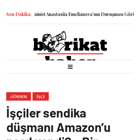
rşıtı-Feminist Anastasiia Emelianova’nın Duruşması Görüldü
Son Dakika:
15 M
GÜNDEM
İŞÇI
İşçiler sendika
düşmanı Amazon’u