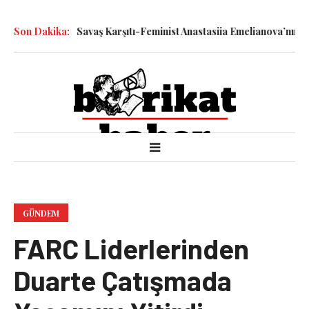
le Katledilen Savaş Karşıtı-Feminist Anastasiia Emelianova’nın Dur
Son Dakika:
GÜNDEM
FARC Liderlerinden
Duarte Çatışmada