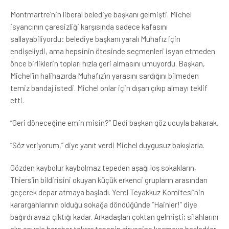
Montmartre’nin liberal belediye başkanı gelmişti. Michel
isyancının çaresizliği karşısında sadece kafasını
sallayabiliyordu: belediye başkanı yaralı Muhafız için
endişeliydi, ama hepsinin ötesinde seçmenleri isyan etmeden
önce birliklerin topları hızla geri almasını umuyordu. Başkan,
Michel’in halihazırda Muhafız’ın yarasını sardığını bilmeden
temiz bandaj istedi. Michel onlar için dışarı çıkıp almayı teklif
etti.
“Geri döneceğine emin misin?” Dedi başkan göz ucuyla bakarak.
“Söz veriyorum,” diye yanıt verdi Michel duygusuz bakışlarla.
Gözden kaybolur kaybolmaz tepeden aşağı loş sokakların,
Thiers’in bildirisini okuyan küçük erkenci grupların arasından
geçerek depar atmaya başladı. Yerel Teyakkuz Komitesi’nin
karargahlarının olduğu sokağa döndüğünde “Hainler!” diye
bağırdı avazı çıktığı kadar. Arkadaşları çoktan gelmişti; silahlarını
alıp onunla beraber tekrar tepenin zirvesine koşmaya başladılar.