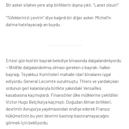
Bir asker silahını yere atıp birliklerin dışına çıktı. “Lanet olsun!”
“Tüfeklerinizi çevirin” diye bağırdı bir diğer asker. Michel’in
daima hatırlayacağı an buydu.
Ertesi gün kızıl bir bayrak belediye binasında dalgalandırılıyordu
—1848’de dalgalandırılmış olması gereken o bayrak: halkın
bayrağı. Teyakkuz Komiteleri mahalle idari binalarını işgal
ediyordu. General Lecomte vurulmuştu. Thiers ve yardakçıları
ordunun geri kalanlarıyla birlikte yakındaki Versailles
kasabasına kaçmışlardı. Finansörler ülke mülklerine çekildiler.
Victor Hugo Belçika’ya kaçmıştı. Doğudan Alman birlikleri,
devrimin Avrupa’ya yayılmasından endişe ederek Fransız
hükümetinin bu yeni devrimi bastırıp bastıramayacağını
görmek için bekliyordu.