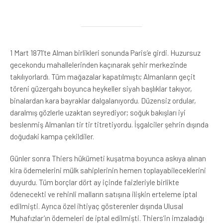
1 Mart 1871’te Alman birlikleri sonunda Paris’e girdi. Huzursuz
gecekondu mahallelerinden kaçınarak şehir merkezinde
takılıyorlardı. Tüm mağazalar kapatılmıştı; Almanların geçit
töreni güzergahı boyunca heykeller siyah başlıklar takıyor,
binalardan kara bayraklar dalgalanıyordu. Düzensiz ordular,
daralmış gözlerle uzaktan seyrediyor; soğuk bakışları iyi
beslenmiş Almanları tir tir titretiyordu. İşgalciler şehrin dışında
doğudaki kampa çekildiler.
Günler sonra Thiers hükümeti kuşatma boyunca askıya alınan
kira ödemelerini mülk sahiplerinin hemen toplayabileceklerini
duyurdu. Tüm borçlar dört ay içinde faizleriyle birlikte
ödenecekti ve rehinli malların satışına ilişkin erteleme iptal
edilmişti. Ayrıca özel ihtiyaç gösterenler dışında Ulusal
Muhafızlar’ın ödemeleri de iptal edilmişti. Thiers’in imzaladığı