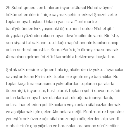
26 Şubat gecesi, on binlerce isyancı Ulusal Muhafız üyesi
hükümet emirlerini hiçe sayarak şehir merkezi Şanzelize’de
toplanmaya başladı. Onların yanı sıra Montmartre
banliyösünden kırk yaşındaki öğretmen Louise Michel gibi
duyguları yüzünden okunmayan devrimciler de vardı. Birlikte,
son siyasi tutsakların tutulduğu hapishanenin kapılarını açıp
onları serbest bıraktılar. Sonra Paris için ölmeye hazırlanarak
Almanların gelmesini zifiri karanlıkta beklemeye başladılar.
Şafak sökmesine rağmen hala işgalcilerden iz yoktu, isyancılar
savaştan kalan Paris’teki topları ele geçirmeye başladılar. Bu
toplar kuşatma esnasında yoksullardan toplanan paralarla
ödenmişti; isyancılar, haklı olarak topların şehri savunmak için
onları kullanmaya hazır olanlara ait olduğuna inanıyorlardı,
onlara ihanet eden politikacılara veya onları silahsızlandırmak
ve aşağılamak için gelen Almanlara değil. Montmartre tepesine
yerleştirmek üzere ağır silahları zengin bölgelerden alıp kendi
mahallerinin çöp yığınları ve barakaları arasından sürüklediler.