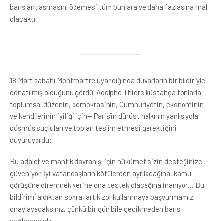
barış antlaşmasını ödemesi tüm bunlara ve daha fazlasına mal
olacaktı.
18 Mart sabahı Montmartre uyandığında duvarların bir bildiriyle
donatılmış olduğunu gördü. Adolphe Thiers küstahça tonlarla —
toplumsal düzenin, demokrasinin, Cumhuriyetin, ekonominin
ve kendilerinin iyiliği için— Paris’in dürüst halkının yanlış yola
düşmüş suçluları ve topları teslim etmesi gerektiğini
duyuruyordu:
Bu adalet ve mantık davranışı için hükümet sizin desteğinize
güveniyor. İyi vatandaşların kötülerden ayrılacağına, kamu
görüşüne direnmek yerine ona destek olacağına inanıyor… Bu
bildirimi aldıktan sonra, artık zor kullanmaya başvurmamızı
onaylayacaksınız, çünkü bir gün bile gecikmeden barış
sağlanmalıdır.