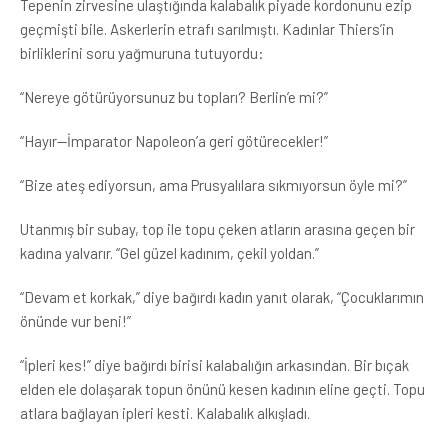
Tepenin zirvesine ulaştığında kalabalık piyade kordonunu ezip
geçmişti bile. Askerlerin etrafı sarılmıştı. Kadınlar Thiers’in
birliklerini soru yağmuruna tutuyordu:
“Nereye götürüyorsunuz bu topları? Berlin’e mi?”
“Hayır—İmparator Napoleon’a geri götürecekler!”
“Bize ateş ediyorsun, ama Prusyalılara sıkmıyorsun öyle mi?”
Utanmış bir subay, top ile topu çeken atların arasına geçen bir
kadına yalvarır. “Gel güzel kadınım, çekil yoldan.”
“Devam et korkak,” diye bağırdı kadın yanıt olarak, “Çocuklarımın
önünde vur beni!”
“İpleri kes!” diye bağırdı birisi kalabalığın arkasından. Bir bıçak
elden ele dolaşarak topun önünü kesen kadının eline geçti. Topu
atlara bağlayan ipleri kesti. Kalabalık alkışladı.