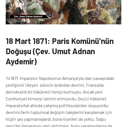
18 Mart 1871: Paris Komünü’nün
Doğuşu (Çev. Umut Adnan
Aydemir)
Yıl 1871. İmparator Napoleon’un Almanya’yla olan savaşındaki
yenilgisini izleyen sürecin ardından devrim, Fransa’da
demokratik bir hükümeti henüz kurmuştu. Ancak yeni
Cumhuriyet kimseyi tatmin etmiyordu. Geçici hükümet
İmparatorluk altında çalışmış politikacılardan oluşuyordu;
devrimcilerin toplumsal değişim taleplerini karşılamak için
hiçbir şey yapmamışlardı, buna niyetleri de yoktu. Sağcı
gericiler İmparatoru geri getirmeyi, bunu yapamazlarsa da