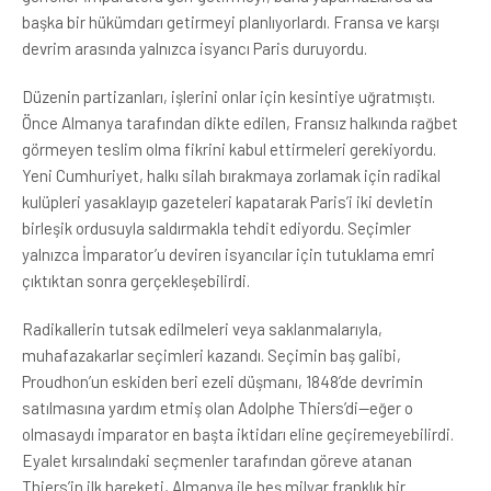
başka bir hükümdarı getirmeyi planlıyorlardı. Fransa ve karşı
devrim arasında yalnızca isyancı Paris duruyordu.
Düzenin partizanları, işlerini onlar için kesintiye uğratmıştı.
Önce Almanya tarafından dikte edilen, Fransız halkında rağbet
görmeyen teslim olma fikrini kabul ettirmeleri gerekiyordu.
Yeni Cumhuriyet, halkı silah bırakmaya zorlamak için radikal
kulüpleri yasaklayıp gazeteleri kapatarak Paris’i iki devletin
birleşik ordusuyla saldırmakla tehdit ediyordu. Seçimler
yalnızca İmparator’u deviren isyancılar için tutuklama emri
çıktıktan sonra gerçekleşebilirdi.
Radikallerin tutsak edilmeleri veya saklanmalarıyla,
muhafazakarlar seçimleri kazandı. Seçimin baş galibi,
Proudhon’un eskiden beri ezeli düşmanı, 1848’de devrimin
satılmasına yardım etmiş olan Adolphe Thiers’di—eğer o
olmasaydı imparator en başta iktidarı eline geçiremeyebilirdi.
Eyalet kırsalındaki seçmenler tarafından göreve atanan
Thiers’in ilk hareketi, Almanya ile beş milyar franklık bir