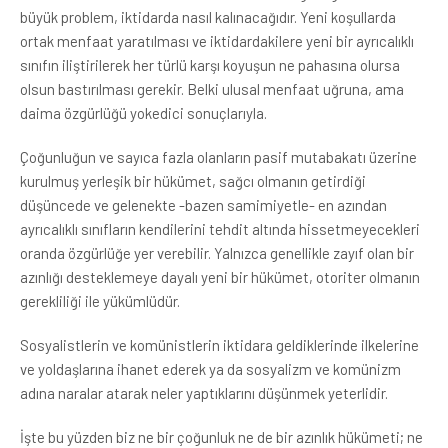
büyük problem, iktidarda nasıl kalınacağıdır. Yeni koşullarda
ortak menfaat yaratılması ve iktidardakilere yeni bir ayrıcalıklı
sınıfın iliştirilerek her türlü karşı koyuşun ne pahasına olursa
olsun bastırılması gerekir. Belki ulusal menfaat uğruna, ama
daima özgürlüğü yokedici sonuçlarıyla.
Çoğunluğun ve sayıca fazla olanların pasif mutabakatı üzerine
kurulmuş yerleşik bir hükümet, sağcı olmanın getirdiği
düşüncede ve gelenekte -bazen samimiyetle- en azından
ayrıcalıklı sınıfların kendilerini tehdit altında hissetmeyecekleri
oranda özgürlüğe yer verebilir. Yalnızca genellikle zayıf olan bir
azınlığı desteklemeye dayalı yeni bir hükümet, otoriter olmanın
gerekliliği ile yükümlüdür.
Sosyalistlerin ve komünistlerin iktidara geldiklerinde ilkelerine
ve yoldaşlarına ihanet ederek ya da sosyalizm ve komünizm
adına naralar atarak neler yaptıklarını düşünmek yeterlidir.
İşte bu yüzden biz ne bir çoğunluk ne de bir azınlık hükümeti; ne