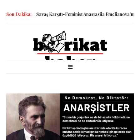
e Katledilen Savaş Karşıtı-Feminist Anastasiia Emelianova’nın Duru
Son Dakika: