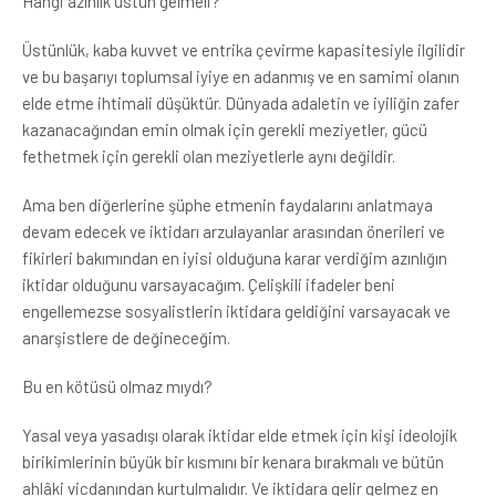
Hangi azınlık üstün gelmeli?
Üstünlük, kaba kuvvet ve entrika çevirme kapasitesiyle ilgilidir
ve bu başarıyı toplumsal iyiye en adanmış ve en samimi olanın
elde etme ihtimali düşüktür. Dünyada adaletin ve iyiliğin zafer
kazanacağından emin olmak için gerekli meziyetler, gücü
fethetmek için gerekli olan meziyetlerle aynı değildir.
Ama ben diğerlerine şüphe etmenin faydalarını anlatmaya
devam edecek ve iktidarı arzulayanlar arasından önerileri ve
fikirleri bakımından en iyisi olduğuna karar verdiğim azınlığın
iktidar olduğunu varsayacağım. Çelişkili ifadeler beni
engellemezse sosyalistlerin iktidara geldiğini varsayacak ve
anarşistlere de değineceğim.
Bu en kötüsü olmaz mıydı?
Yasal veya yasadışı olarak iktidar elde etmek için kişi ideolojik
birikimlerinin büyük bir kısmını bir kenara bırakmalı ve bütün
ahlâki vicdanından kurtulmalıdır. Ve iktidara gelir gelmez en