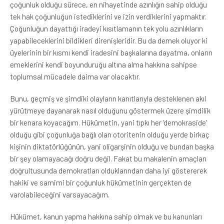
çoğunluk olduğu sürece, en nihayetinde azınlığın sahip olduğu
tek hak çoğunluğun istediklerini ve izin verdiklerini yapmaktır.
Çoğunluğun dayattığı iradeyi kısıtlamanın tek yolu azınlıkların
yapabileceklerini bildikleri direnişleridir. Bu da demek oluyor ki
üyelerinin bir kısmı kendi iradesini başkalarına dayatma, onların
emeklerini kendi boyunduruğu altına alma hakkına sahipse
toplumsal mücadele daima var olacaktır.
Bunu, geçmiş ve şimdiki olayların kanıtlarıyla desteklenen akıl
yürütmeye dayanarak nasıl olduğunu göstermek üzere şimdilik
bir kenara koyacağım. Hükümetin, yani tıpkı her ‘demokraside’
olduğu gibi çoğunluğa bağlı olan otoritenin olduğu yerde birkaç
kişinin diktatörlüğünün, yani oligarşinin olduğu ve bundan başka
bir şey olamayacağı doğru değil. Fakat bu makalenin amaçları
doğrultusunda demokratları olduklarından daha iyi göstererek
hakiki ve samimi bir çoğunluk hükümetinin gerçekten de
varolabileceğini varsayacağım.
Hükümet, kanun yapma hakkına sahip olmak ve bu kanunları