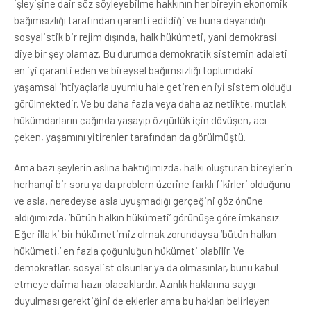
işleyişine dair söz söyleyebilme hakkının her bireyin ekonomik
bağımsızlığı tarafından garanti edildiği ve buna dayandığı
sosyalistik bir rejim dışında, halk hükümeti, yani demokrasi
diye bir şey olamaz. Bu durumda demokratik sistemin adaleti
en iyi garanti eden ve bireysel bağımsızlığı toplumdaki
yaşamsal ihtiyaçlarla uyumlu hale getiren en iyi sistem olduğu
görülmektedir. Ve bu daha fazla veya daha az netlikte, mutlak
hükümdarların çağında yaşayıp özgürlük için dövüşen, acı
çeken, yaşamını yitirenler tarafından da görülmüştü.
Ama bazı şeylerin aslına baktığımızda, halkı oluşturan bireylerin
herhangi bir soru ya da problem üzerine farklı fikirleri olduğunu
ve asla, neredeyse asla uyuşmadığı gerçeğini göz önüne
aldığımızda, ‘bütün halkın hükümeti’ görünüşe göre imkansız.
Eğer illa ki bir hükümetimiz olmak zorundaysa ‘bütün halkın
hükümeti,’ en fazla çoğunluğun hükümeti olabilir. Ve
demokratlar, sosyalist olsunlar ya da olmasınlar, bunu kabul
etmeye daima hazır olacaklardır. Azınlık haklarına saygı
duyulması gerektiğini de eklerler ama bu hakları belirleyen