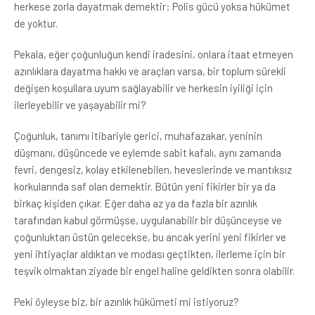
herkese zorla dayatmak demektir: Polis gücü yoksa hükümet
de yoktur.
Pekala, eğer çoğunluğun kendi iradesini, onlara itaat etmeyen
azınlıklara dayatma hakkı ve araçları varsa, bir toplum sürekli
değişen koşullara uyum sağlayabilir ve herkesin iyiliği için
ilerleyebilir ve yaşayabilir mi?
Çoğunluk, tanımı itibariyle gerici, muhafazakar, yeninin
düşmanı, düşüncede ve eylemde sabit kafalı, aynı zamanda
fevri, dengesiz, kolay etkilenebilen, heveslerinde ve mantıksız
korkularında saf olan demektir. Bütün yeni fikirler bir ya da
birkaç kişiden çıkar. Eğer daha az ya da fazla bir azınlık
tarafından kabul görmüşse, uygulanabilir bir düşünceyse ve
çoğunluktan üstün gelecekse, bu ancak yerini yeni fikirler ve
yeni ihtiyaçlar aldıktan ve modası geçtikten, ilerleme için bir
teşvik olmaktan ziyade bir engel haline geldikten sonra olabilir.
Peki öyleyse biz, bir azınlık hükümeti mi istiyoruz?