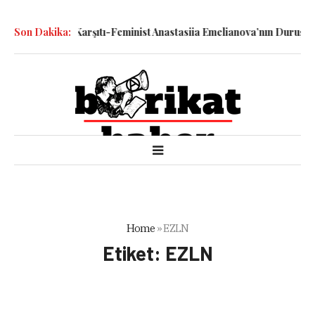
ledilen Savaş Karşıtı-Feminist Anastasiia Emelianova’nın Duruşması
Son Dakika:
Home
»
EZLN
Etiket:
EZLN