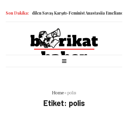
ddetiyle Katledilen Savaş Karşıtı-Feminist Anastasiia Emelianova’n
Son Dakika:
Home
»
polis
Etiket:
polis