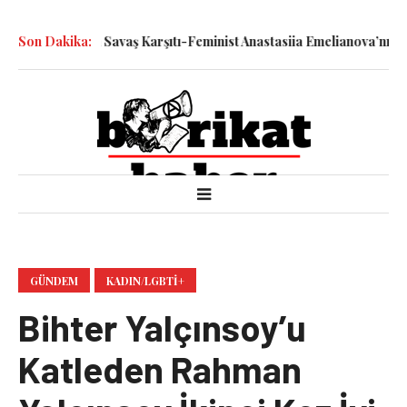
le Katledilen Savaş Karşıtı-Feminist Anastasiia Emelianova’nın Dur
Son Dakika:
GÜNDEM
KADIN/LGBTİ+
Bihter Yalçınsoy’u
Katleden Rahman