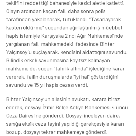
teklifini reddettiği bahanesiyle kesici aletle katletti.
Olayın ardından kaçan fail, daha sonra polis
tarafından yakalanarak, tutuklandı. “Tasarlayarak
kasten öldürme” suçundan ağırlaştırılmış müebbet
hapis istemiyle Karşıyaka 2’nci Ağır Mahkemesi’nde
yargılanan fail, mahkemedeki ifadesinde Bihter
Yalçınsoy’u suçlayarak, kendisini aldattığını savundu.
Bilindik erkek savunmasına kayıtsız kalmayan
mahkeme de, suçun “tahrik altında” işlediğine karar
vererek, failin duruşmalarda “iyi hal” gösterdiğini
savundu ve 15 yıl hapis cezası verdi.
Bihter Yalçınsoy’un ailesinin avukatı, karara itiraz
ederek, dosyayı İzmir Bölge Adliye Mahkemesi 4’üncü
Ceza Dairesi’ne gönderdi. Dosyayı inceleyen daire,
sanığa eksik ceza tayini yapıldığı gerekçesiyle kararı
bozup, dosyayı tekrar mahkemeye gönderdi.