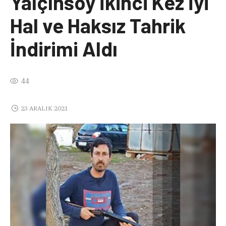
Yalçınsoy İkinci Kez İyi
Hal ve Haksız Tahrik
İndirimi Aldı
44
23 ARALIK 2021