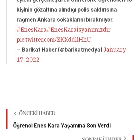
kişinin gözaltına alındığı polis saldırısına
rağmen Ankara sokaklarını bırakmıyor.
#EnesKara
#EnesKaraİsyanımızdır
pic.twitter.com/ZKXddllHhU
— Barikat Haber (@barikatmedya)
January
17, 2022
ÖNCEKI HABER
Öğrenci Enes Kara Yaşamına Son Verdi
SONRAKI HABER