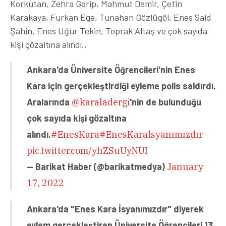
Korkutan, Zehra Garip, Mahmut Demir, Çetin
Karakaya, Furkan Ege, Tunahan Gözlügöl, Enes Said
Şahin, Enes Uğur Tekin, Toprak Altaş ve çok sayıda
kişi gözaltına alındı.,
Ankara'da Üniversite Öğrencileri'nin Enes
Kara için gerçekleştirdiği eyleme polis saldırdı.
Aralarında
@karaladergi
'nin de bulunduğu
çok sayıda kişi gözaltına
alındı.
#EnesKara
#EnesKaraİsyanımızdır
pic.twitter.com/yhZSuUyNUI
— Barikat Haber (@barikatmedya)
January
17, 2022
Ankara'da "Enes Kara İsyanımızdır" diyerek
eylem gerçekleştiren Üniversite Öğrencileri 13