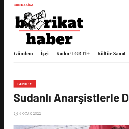
SON DAKIKA:
Gündem
İşçi
Kadın/LGBTİ+
Kültür Sanat
GÜNDEM
Sudanlı Anarşistlerle 
6 OCAK 2022