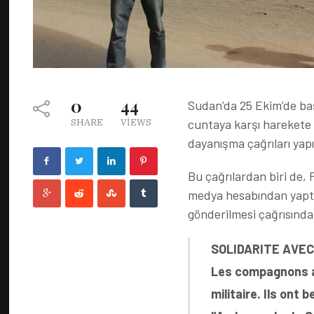
0
44
Sudan’da 25 Ekim’de baş
cuntaya karşı harekete k
SHARE
VIEWS
dayanışma çağrıları yapıl
Bu çağrılardan biri de,
medya hesabından yaptı
gönderilmesi çağrısında
SOLIDARITE AVEC
Les compagnons a
militaire. Ils ont