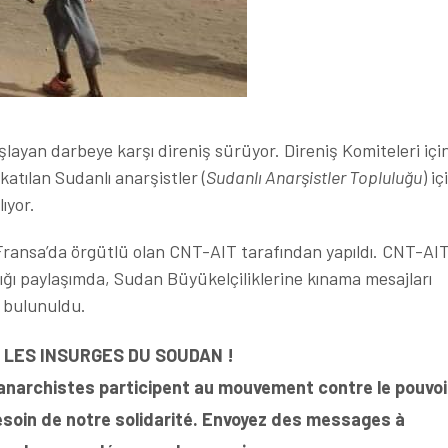
layan darbeye karşı direniş sürüyor. Direniş Komiteleri içi
atılan Sudanlı anarşistler (
Sudanlı Anarşistler Topluluğu
) iç
ıyor.
 Fransa’da örgütlü olan CNT-AIT tarafından yapıldı. CNT-AIT
ğı paylaşımda, Sudan Büyükelçiliklerine kınama mesajları
 bulunuldu.
 LES INSURGES DU SOUDAN !
narchistes participent au mouvement contre le pouvoi
 besoin de notre solidarité. Envoyez des messages à