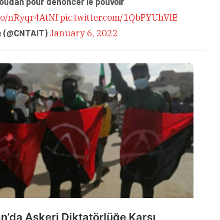
oudan pour dénoncer le pouvoir
.co/nRyqr4AtNf
pic.twitter.com/1QbPYUhVlE
e (@CNTAIT)
January 6, 2022