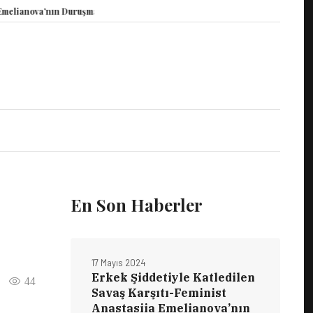
a’nın Duruşması Görüldü
15 Mayıs Dünya Vicdani Retçiler Günü Kapsamında 
En Son Haberler
17 Mayıs 2024
Erkek Şiddetiyle Katledilen
44
Savaş Karşıtı-Feminist
Anastasiia Emelianova’nın