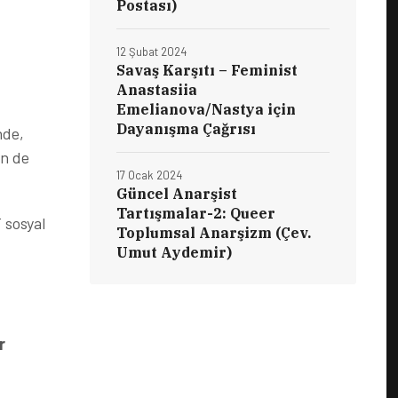
Postası)
12 Şubat 2024
Savaş Karşıtı – Feminist
Anastasiia
Emelianova/Nastya için
Dayanışma Çağrısı
nde,
in de
17 Ocak 2024
Güncel Anarşist
Tartışmalar-2: Queer
 sosyal
Toplumsal Anarşizm (Çev.
Umut Aydemir)
r