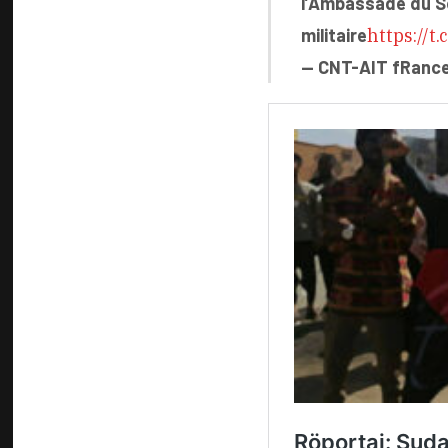
l’Ambassade du S
militaire
https://t
— CNT-AIT fRanc