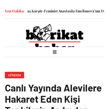
atledilen Savaş Karşıtı-Feminist Anastasiia Emelianova’nın Duruşm
Son Dakika:
GÜNDEM
Canlı Yayında Alevilere
Hakaret Eden Kişi