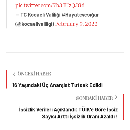
pic.twitter.com/7b3JUzQJGd
— TC Kocaeli Valiliği #Hayatevesığar
(@kocaelivaliligi)
February 9, 2022
ÖNCEKI HABER
16 Yaşındaki Üç Anarşist Tutsak Edildi
SONRAKI HABER
İşsizlik Verileri Açıklandı: TÜİK'e Göre İşsiz
Sayısı Arttı İşsizlik Oranı Azaldı !