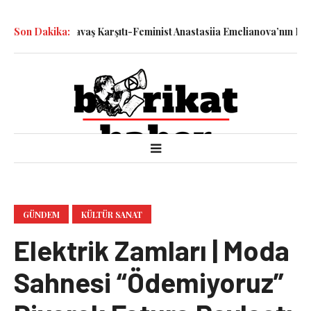
 Katledilen Savaş Karşıtı-Feminist Anastasiia Emelianova’nın Duru
Son Dakika:
GÜNDEM
KÜLTÜR SANAT
Elektrik Zamları | Moda
Sahnesi “Ödemiyoruz”