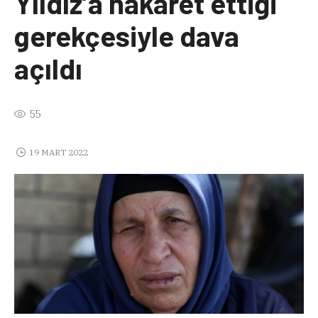
Yıldız’a hakaret ettiği
gerekçesiyle dava
açıldı
55
19 MART 2022