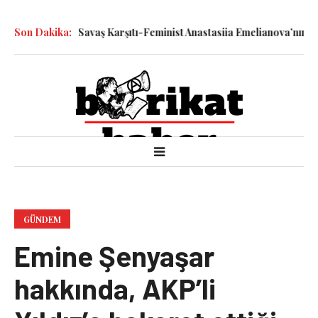
le Katledilen Savaş Karşıtı-Feminist Anastasiia Emelianova’nın Dur
Son Dakika:
GÜNDEM
Emine Şenyaşar
hakkında, AKP’li