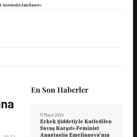
asiia Emelianova’nın Duruşması Görüldü
15 Mayıs Dünya Vicdani Retçiler G
En Son Haberler
ına
17 Mayıs 2024
Erkek Şiddetiyle Katledilen
Savaş Karşıtı-Feminist
Anastasiia Emelianova’nın