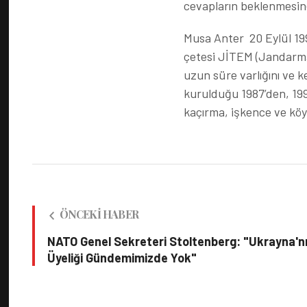
cevapların beklenmesine
Musa Anter 20 Eylül 199
çetesi JİTEM (Jandarma 
uzun süre varlığını ve 
kurulduğu 1987’den, 1990
kaçırma, işkence ve köy
ÖNCEKI HABER
NATO Genel Sekreteri Stoltenberg: "Ukrayna'n
Üyeliği Gündemimizde Yok"