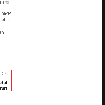
elendi.
cinayet
letin
san
ER
ptal
rarı