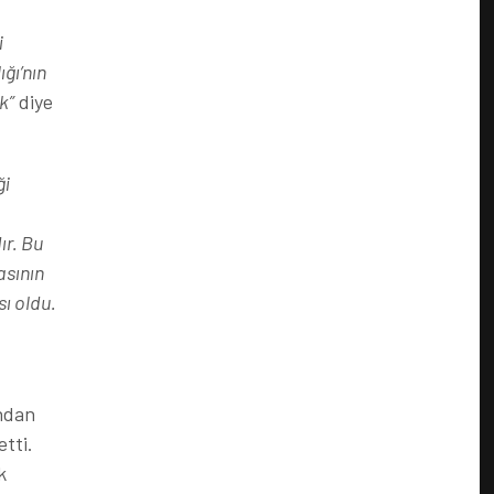
i
ğı’nın
k”
diye
ği
ır. Bu
sının
ı oldu.
ndan
tti.
k