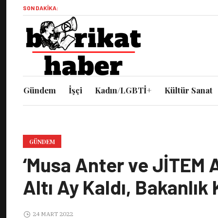
SON DAKIKA:
Gündem
İşçi
Kadın/LGBTİ+
Kültür Sanat
GÜNDEM
‘Musa Anter ve JİTEM 
Altı Ay Kaldı, Bakanlık
24 MART 2022