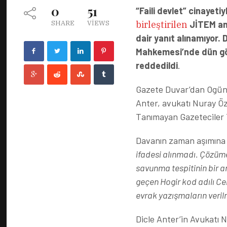
0
51
“Faili devlet” cinayeti
birleştirilen
JİTEM ana
SHARE
VIEWS
dair yanıt alınamıyor.
Mahkemesi’nde dün gör
reddedildi
.
Gazete Duvar’dan Ogün 
Anter, avukatı Nuray Özd
Tanımayan Gazeteciler T
Davanın zaman aşımına a
ifadesi alınmadı. Çözüm
savunma tespitinin bir an
geçen Hogir kod adılı Cem
evrak yazışmaların veril
Dicle Anter’in Avukatı