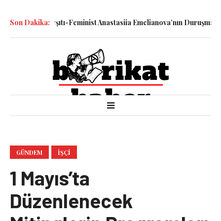
 Savaş Karşıtı-Feminist Anastasiia Emelianova’nın Duruşması Görül
Son Dakika:
GÜNDEM
İŞÇI
1 Mayıs’ta
Düzenlenecek