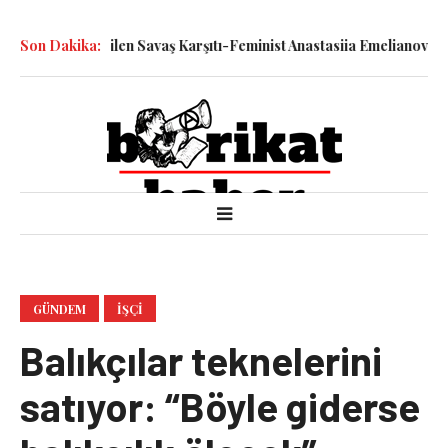
tiyle Katledilen Savaş Karşıtı-Feminist Anastasiia Emelianova’nın 
Son Dakika:
GÜNDEM
İŞÇI
Balıkçılar teknelerini
satıyor: “Böyle giderse