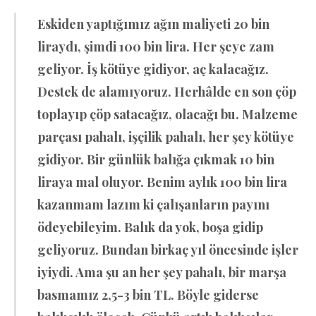
Eskiden yaptığımız ağın maliyeti 20 bin
liraydı, şimdi 100 bin lira. Her şeye zam
geliyor. İş kötüye gidiyor, aç kalacağız.
Destek de alamıyoruz. Herhâlde en son çöp
toplayıp çöp satacağız, olacağı bu. Malzeme
parçası pahalı, işçilik pahalı, her şey kötüye
gidiyor. Bir günlük balığa çıkmak 10 bin
liraya mal oluyor. Benim aylık 100 bin lira
kazanmam lazım ki çalışanların payını
ödeyebileyim. Balık da yok, boşa gidip
geliyoruz. Bundan birkaç yıl öncesinde işler
iyiydi. Ama şu an her şey pahalı, bir marşa
basmamız 2,5-3 bin TL. Böyle giderse