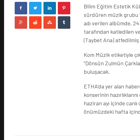
Bilim Eğitim Estetik Kü
sürdüren müzik grubu Va
adı verilen albümde, 24 A
tarafından katledilen v
(Taybet Ana) atfedilmiş 
Kom Müzik etiketiyle çı
“Dönsün Zulmün Çarkları
buluşacak.
ETHA’da yer alan habere
konserinin hazırlıkların
haziran ayı içinde canlı
önümüzdeki hafta içinde 