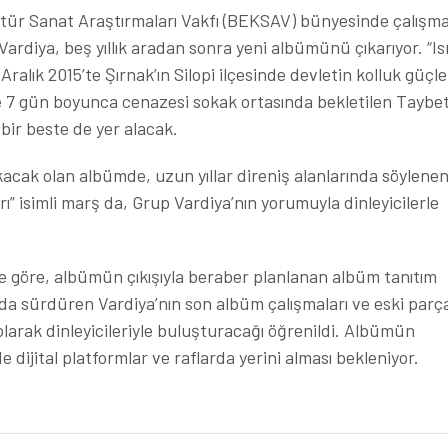
ltür Sanat Araştırmaları Vakfı (BEKSAV) bünyesinde çalışmal
rdiya, beş yıllık aradan sonra yeni albümünü çıkarıyor. “Isr
ralık 2015’te Şırnak’ın Silopi ilçesinde devletin kolluk güçle
e 7 gün boyunca cenazesi sokak ortasında bekletilen Taybet
bir beste de yer alacak.
kacak olan albümde, uzun yıllar direniş alanlarında söylene
” isimli marş da, Grup Vardiya’nın yorumuyla dinleyicilerle
 göre, albümün çıkışıyla beraber planlanan albüm tanıtım
ı da sürdüren Vardiya’nın son albüm çalışmaları ve eski parça
 olarak dinleyicileriyle buluşturacağı öğrenildi. Albümün
dijital platformlar ve raflarda yerini alması bekleniyor.