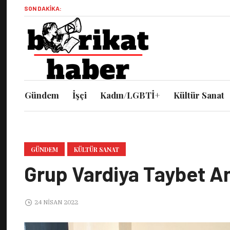
SON DAKIKA:
Gündem
İşçi
Kadın/LGBTİ+
Kültür Sanat
GÜNDEM
KÜLTÜR SANAT
Grup Vardiya Taybet An
24 NISAN 2022