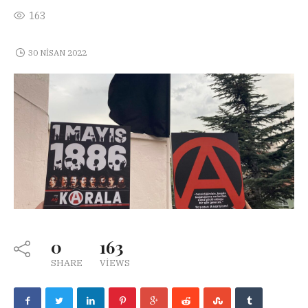
163
30 NISAN 2022
0
163
SHARE
VIEWS