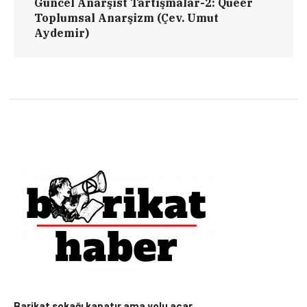
Güncel Anarşist Tartışmalar-2: Queer
Toplumsal Anarşizm (Çev. Umut
Aydemir)
Barikat sokağı kapatır ama yolu açar.