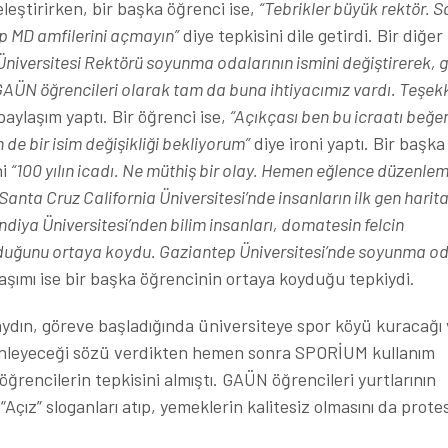
eleştirirken, bir başka öğrenci ise,
“Tebrikler büyük rektör. S
kıp MD amfilerini açmayın”
diye tepkisini dile getirdi. Bir diğer
niversitesi Rektörü soyunma odalarının ismini değiştirerek, 
 GAÜN öğrencileri olarak tam da buna ihtiyacımız vardı. Teşek
paylaşım yaptı. Bir öğrenci ise,
“Açıkçası ben bu icraatı beğe
 de bir isim değişikliği bekliyorum”
diye ironi yaptı. Bir başka
ni
“100 yılın icadı. Ne müthiş bir olay. Hemen eğlence düzenle
Santa Cruz California Üniversitesi’nde insanların ilk gen harita
iya Üniversitesi’nden bilim insanları, domatesin felcin
duğunu ortaya koydu. Gaziantep Üniversitesi’nde soyunma od
aşımı ise bir başka öğrencinin ortaya koyduğu tepkiydi.
aydın, göreve başladığında üniversiteye spor köyü kuracağı
enleyeceği sözü verdikten hemen sonra SPORİUM kullanım
n öğrencilerin tepkisini almıştı. GAÜN öğrencileri yurtlarının
 “Açız” sloganları atıp, yemeklerin kalitesiz olmasını da prote