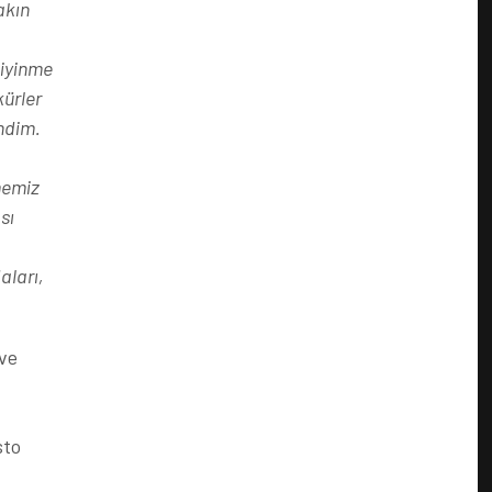
akın
giyinme
kürler
ndim.
memiz
sı
aları,
 ve
sto