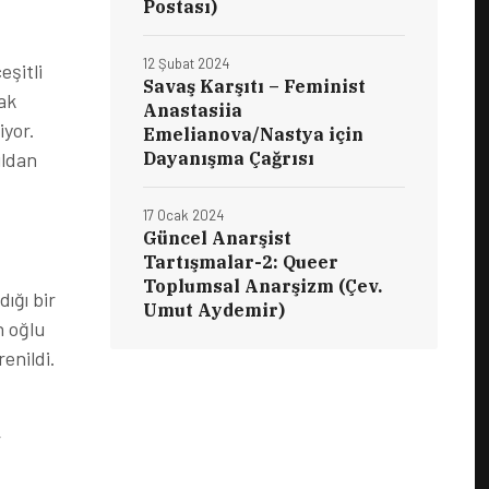
Postası)
12 Şubat 2024
eşitli
Savaş Karşıtı – Feminist
ak
Anastasiia
iyor.
Emelianova/Nastya için
Dayanışma Çağrısı
ıldan
17 Ocak 2024
Güncel Anarşist
Tartışmalar-2: Queer
Toplumsal Anarşizm (Çev.
ığı bir
Umut Aydemir)
n oğlu
enildi.
r