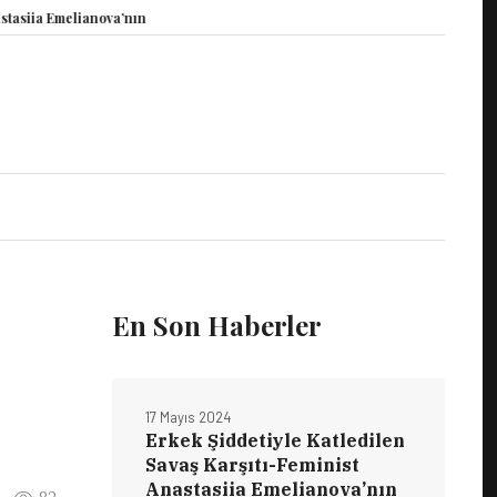
 Emelianova’nın Duruşması Görüldü
15 Mayıs Dünya Vicdani Retçiler Günü K
En Son Haberler
17 Mayıs 2024
Erkek Şiddetiyle Katledilen
Savaş Karşıtı-Feminist
Anastasiia Emelianova’nın