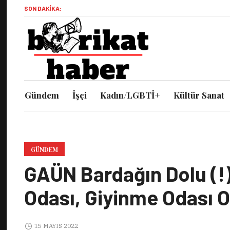
SON DAKIKA:
Gündem
İşçi
Kadın/LGBTİ+
Kültür Sanat
GÜNDEM
GAÜN Bardağın Dolu (!
Odası, Giyinme Odası O
15 MAYIS 2022