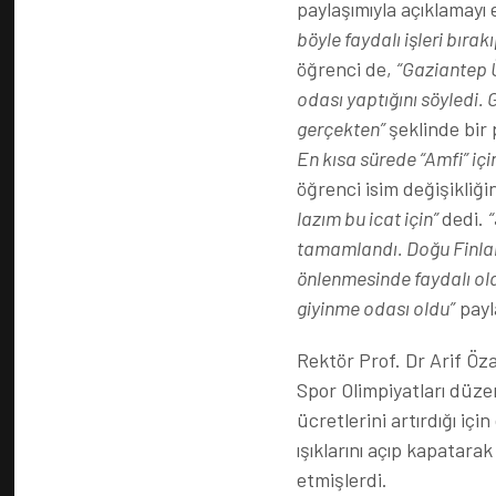
paylaşımıyla açıklamayı 
böyle faydalı işleri bıra
öğrenci de,
“Gaziantep Ü
odası yaptığını söyledi.
gerçekten”
şeklinde bir 
En kısa sürede “Amfi” için
öğrenci isim değişikliği
lazım bu icat için”
dedi.
“
tamamlandı. Doğu Finland
önlenmesinde faydalı ol
giyinme odası oldu”
payl
Rektör Prof. Dr Arif Öz
Spor Olimpiyatları düz
ücretlerini artırdığı içi
ışıklarını açıp kapatarak
etmişlerdi.