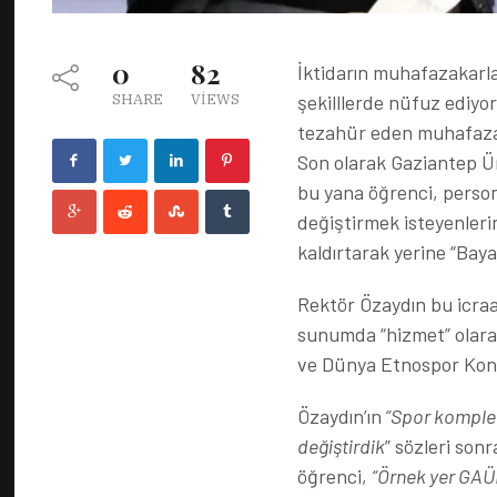
0
82
İktidarın muhafazakarlaş
şekilllerde nüfuz ediyo
SHARE
VIEWS
tezahür eden muhafazakl
Son olarak Gaziantep Üni
bu yana öğrenci, perso
değiştirmek isteyenlerin
kaldırtarak yerine “Baya
Rektör Özaydın bu icraat
sunumda “hizmet” olara
ve Dünya Etnospor Konf
Özaydın’ın
“Spor komplek
değiştirdik
” sözleri son
öğrenci,
“Örnek yer GAÜ