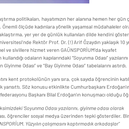
tırma politikaları, hayatımızın her alanına hemen her gün ç
r. Önemli ölçüde kadınlara yönelik yaşamsal müdahaleler olr
aştırma, yer yer de günlük kullanılan dilde kendini göster
versitesi’nde Rektör Prof. Dr. (!) Arif Özaydın yaklaşık 10 y
nel ve sivillere hizmet veren GAÜNSPORİUM’da kıyafet
 kullandığı odaların kapılarındaki “Soyunma Odası” yazılarını
n Giyinme Odası” ve “Bay Giyinme Odası” tabelalarını astırdı.
ını kent protokolünün yanı sıra, çok sayıda öğrencinin katıld
k yansıttı. Söz konusu etkinlikte Cumhurbaşkanı Erdoğan’ı
ederasyonu Başkanı Bilal Erdoğan’ın konuşmacı olduğu öğr
simizdeki ‘Soyunma Odası yazılarını, giyinme odası olarak
rası, öğrenciler sosyal medya üzerinden tepki gösterdiler. Bi
NSPORİUM. Yüzyılın çalışmasını kaptırmadık arkadaşlar”