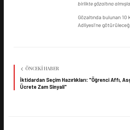
birlikte gözaltına almışl
Gözaltında bulunan 10 k
Adliyesi’ne götürüleceği
ÖNCEKI HABER
İktidardan Seçim Hazırlıkları: "Öğrenci Affı, As
Ücrete Zam Sinyali"