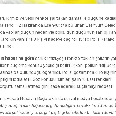
, kırmızı ve yeşil renkte şal takan damat ile düğüne katılan
ına alındı. 12 Haziran’da Esenyurt’ta bulunan Esenyurt Beled
ında yapılan düğün nedeniyle polis, dün düğünün sahibi Tah
rçık’ın yanı sıra 8 kişiyi ifadeye çağırdı. Kıraç Polis Karako
 alındı.
ın haberine göre
sarı,kırmızı,yeşil renkte takılan şalların yan
rın suçlama konusu yapıldığı belirtilirken, polisin “Bijî Ser
diasında da bulunduğu öğrenildi. Polis, gözaltındaki 1o kişini
ığını iddia etti. Söz konusu isimler, şalın “ulusal renkleri”
örgütü temsil etmediğini ifade ederek, suçlamayı reddetti.
ın avukatı Hüseyin Boğatekin de sosyal medya hesabından y
kibi yaptığım için düğününe gidemediğim müvekkilimi(damadı)
yeşil şal nedeniyle, çağrılıp gittiği karakolda bir kısım davetl