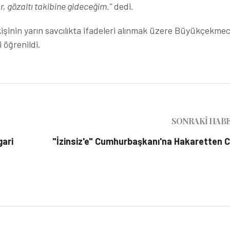
ar, gözaltı takibine gideceğim.”
dedi.
işinin yarın savcılıkta ifadeleri alınmak üzere Büyükçekme
 öğrenildi.
SONRAKI HAB
gari
"İzinsiz'e" Cumhurbaşkanı'na Hakaretten 