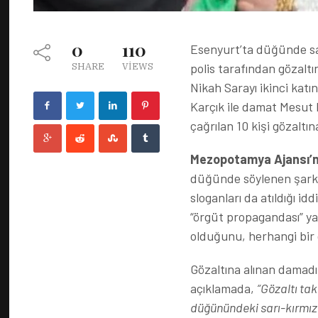
0
110
Esenyurt’ta düğünde sarı
polis tarafından gözalt
SHARE
VIEWS
Nikah Sarayı ikinci kat
Karçık ile damat Mesut Ka
çağrılan 10 kişi gözaltına
Mezopotamya Ajansı’n
düğünde söylenen şarkıla
sloganları da atıldığı id
“örgüt propagandası” yapt
olduğunu, herhangi bir 
Gözaltına alınan damad
açıklamada,
“Gözaltı ta
düğünündeki sarı-kırmızı-