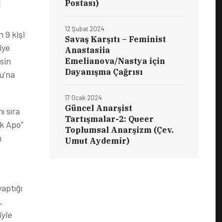
Postası)
12 Şubat 2024
 9 kişi
Savaş Karşıtı – Feminist
iye
Anastasiia
sin
Emelianova/Nastya için
Dayanışma Çağrısı
lu’na
17 Ocak 2024
Güncel Anarşist
ı sıra
Tartışmalar-2: Queer
ok Apo”
Toplumsal Anarşizm (Çev.
n
Umut Aydemir)
aptığı
,
iyle