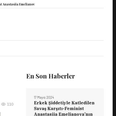
asiia Emelianova’nın Duruşması Görüldü
15 Mayıs Dünya Vicdani Retçiler G
En Son Haberler
17 Mayıs 2024
Erkek Şiddetiyle Katledilen
110
Savaş Karşıtı-Feminist
Anastasiia Emelianova’nın