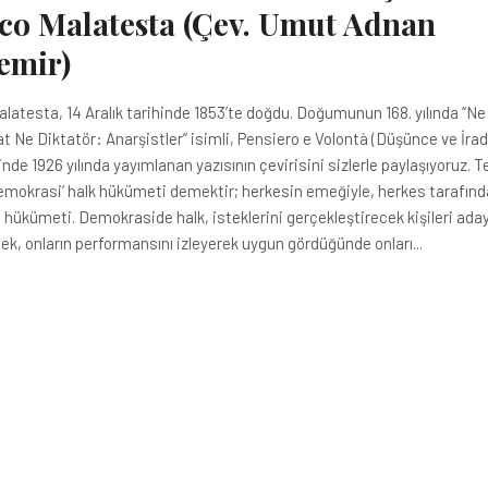
co Malatesta (Çev. Umut Adnan
emir)
alatesta, 14 Aralık tarihinde 1853’te doğdu. Doğumunun 168. yılında “Ne
 Ne Diktatör: Anarşistler” isimli, Pensiero e Volontà (Düşünce ve İrad
nde 1926 yılında yayımlanan yazısının çevirisini sizlerle paylaşıyoruz. T
demokrasi’ halk hükümeti demektir; herkesin emeğiyle, herkes tarafınd
 hükümeti. Demokraside halk, isteklerini gerçekleştirecek kişileri ada
k, onların performansını izleyerek uygun gördüğünde onları...