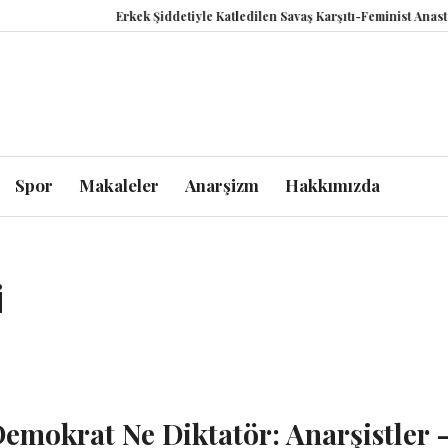
Erkek Şiddetiyle Katledilen Savaş Karşıtı-Feminist Anastasii
Spor
Makaleler
Anarşizm
Hakkımızda
i
emokrat Ne Diktatör: Anarşistler