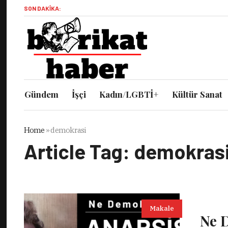
SON DAKIKA:
Gündem
İşçi
Kadın/LGBTİ+
Kültür Sanat
Home
»
demokrasi
Article Tag:
demokras
Makale
Ne D