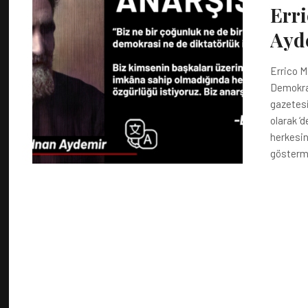
Erri
Ayd
Errico M
Demokrat
gazetesi
olarak ‘
herkesin
gösterme