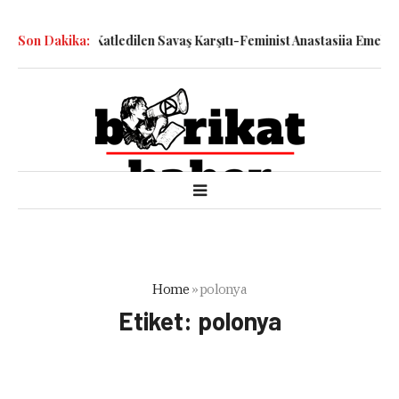
k Şiddetiyle Katledilen Savaş Karşıtı-Feminist Anastasiia Emeliano
Son Dakika:
Home
»
polonya
Etiket:
polonya