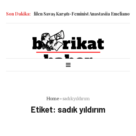
detiyle Katledilen Savaş Karşıtı-Feminist Anastasiia Emelianova’nı
Son Dakika:
Home
»
sadık yıldırım
Etiket:
sadık yıldırım