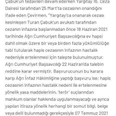
Çabuk’un tedavileri devam ederken Yargıtay 16. Ceza
Dairesi tarafından 25 Mart’ta cezasının onandığını
ifade eden Çevirmen, “Yargıtay’ca onanarak cezası
kesinleşen Turan Çabuk’un avukatı tarafından
cezanın infazına başlanmadan önce 18 Haziran 2021
tarihinde Ağrı Cumhuriyet Başsavcılığına ev hapsi
dahil olmak üzere bir veya birden fazla yükümlülüğe
tabi tutularak hapis cezasının infazının hastalık
nedeniyle ertelenmesi için talepte bulunulmuştur.
Ağrı Cumhuriyet Başsavcılığı 22 Haziran’da talebin
reddine karar vermiştir. Başvurucunun bu karara
karşı Ağrı İnfaz Hâkimliğine yaptığı başvuru ise; hapis
cezasının infazının hastalık nedeni ile ertelenmesine
yönelik yasa maddelerinin, ‘terör’ suçlarından
mahkum olanlar hakkında uygulanmayacağı ve ayrıca
yapılan itiraza yönelik herhangi bir somut bilgi, belge
veya delil bulunmadığı gerekçesiyle 07 Temmuz 2021