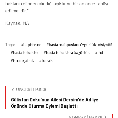
hakkının elinden alındığı açıktır ve bir an önce tahliye
edilmelidir.”
Kaynak: MA
Tags:
hapishane
hasta mahpuslara özgürlük inisiyatifi
hasta tutsaklar
hasta tutsaklara özgürlük
ihd
turan çabuk
tutsak
ÖNCEKI HABER
Gülistan Doku'nun Ailesi Dersim'de Adliye
Önünde Oturma Eylemi Başlattı
SONRAKI HABER