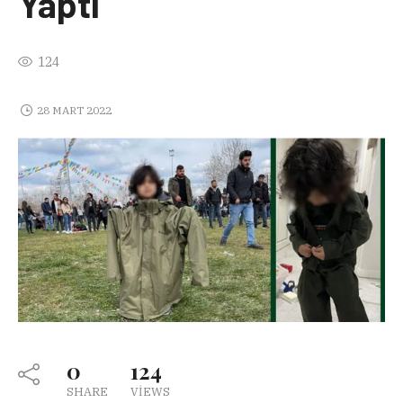
Yaptı
124
28 MART 2022
0
124
SHARE
VIEWS