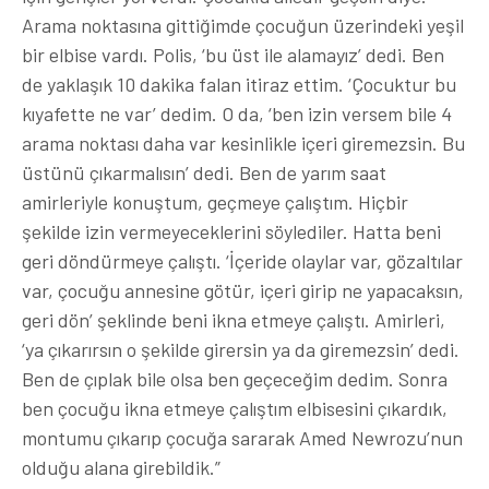
Arama noktasına gittiğimde çocuğun üzerindeki yeşil
bir elbise vardı. Polis, ‘bu üst ile alamayız’ dedi. Ben
de yaklaşık 10 dakika falan itiraz ettim. ‘Çocuktur bu
kıyafette ne var’ dedim. O da, ‘ben izin versem bile 4
arama noktası daha var kesinlikle içeri giremezsin. Bu
üstünü çıkarmalısın’ dedi. Ben de yarım saat
amirleriyle konuştum, geçmeye çalıştım. Hiçbir
şekilde izin vermeyeceklerini söylediler. Hatta beni
geri döndürmeye çalıştı. ‘İçeride olaylar var, gözaltılar
var, çocuğu annesine götür, içeri girip ne yapacaksın,
geri dön’ şeklinde beni ikna etmeye çalıştı. Amirleri,
‘ya çıkarırsın o şekilde girersin ya da giremezsin’ dedi.
Ben de çıplak bile olsa ben geçeceğim dedim. Sonra
ben çocuğu ikna etmeye çalıştım elbisesini çıkardık,
montumu çıkarıp çocuğa sararak Amed Newrozu’nun
olduğu alana girebildik.”