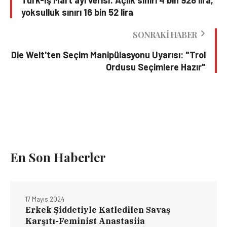
Türk-İş Mart ayı verisi: Açlık sınırı 4 bin 928 lira,
yoksulluk sınırı 16 bin 52 lira
SONRAKI HABER
Die Welt'ten Seçim Manipülasyonu Uyarısı: "Trol
Ordusu Seçimlere Hazır"
En Son Haberler
17 Mayıs 2024
Erkek Şiddetiyle Katledilen Savaş
Karşıtı-Feminist Anastasiia