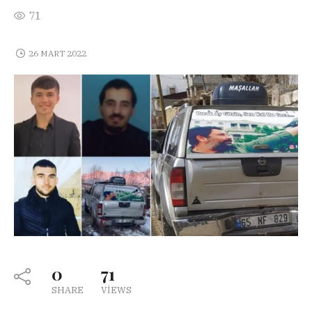
71
26 MART 2022
0
71
SHARE
VIEWS