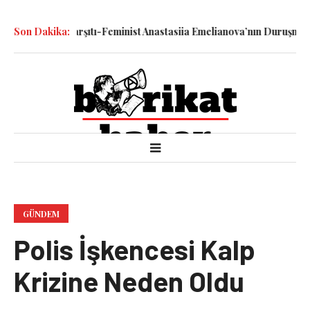
ilen Savaş Karşıtı-Feminist Anastasiia Emelianova’nın Duruşması G
Son Dakika:
GÜNDEM
Polis İşkencesi Kalp
Krizine Neden Oldu