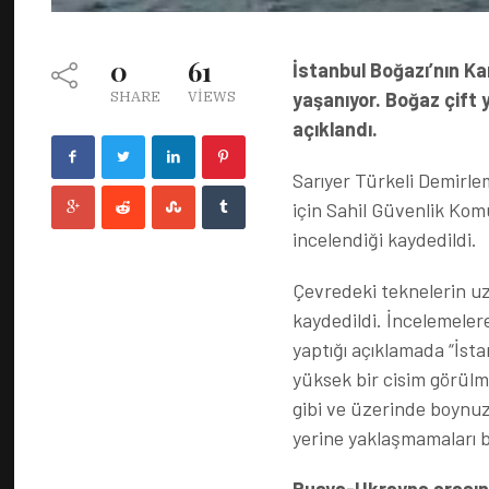
0
61
İstanbul Boğazı’nın Ka
yaşanıyor. Boğaz çift y
SHARE
VIEWS
açıklandı.
Sarıyer Türkeli Demirlem
için Sahil Güvenlik Komu
incelendiği kaydedildi.
Çevredeki teknelerin uza
kaydedildi. İncelemeler
yaptığı açıklamada “İsta
yüksek bir cisim görülm
gibi ve üzerinde boynuz g
yerine yaklaşmamaları bi