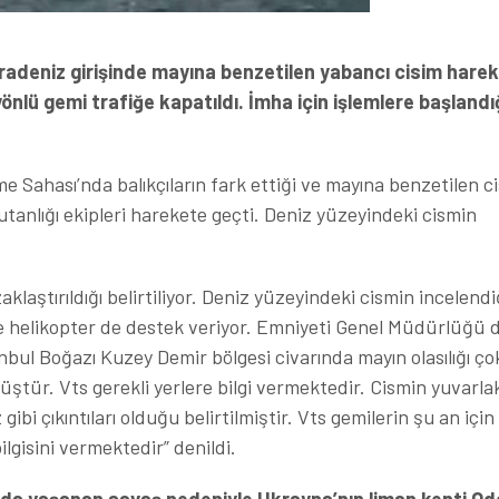
radeniz girişinde mayına benzetilen yabancı cisim hareket
önlü gemi trafiğe kapatıldı. İmha için işlemlere başlandı
e Sahası’nda balıkçıların fark ettiği ve mayına benzetilen c
tanlığı ekipleri harekete geçti. Deniz yüzeyindeki cismin
klaştırıldığı belirtiliyor. Deniz yüzeyindeki cismin incelendi
e helikopter de destek veriyor. Emniyeti Genel Müdürlüğü 
nbul Boğazı Kuzey Demir bölgesi civarında mayın olasılığı ço
üştür. Vts gerekli yerlere bilgi vermektedir. Cismin yuvarla
ibi çıkıntıları olduğu belirtilmiştir. Vts gemilerin şu an içi
lgisini vermektedir” denildi.