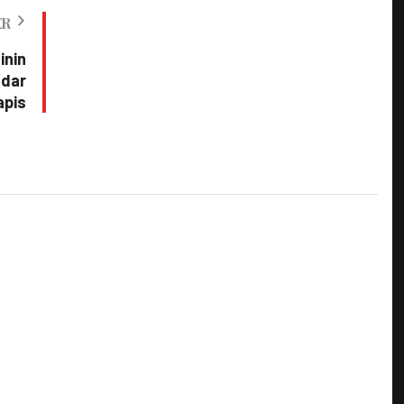
ER
inin
adar
apis