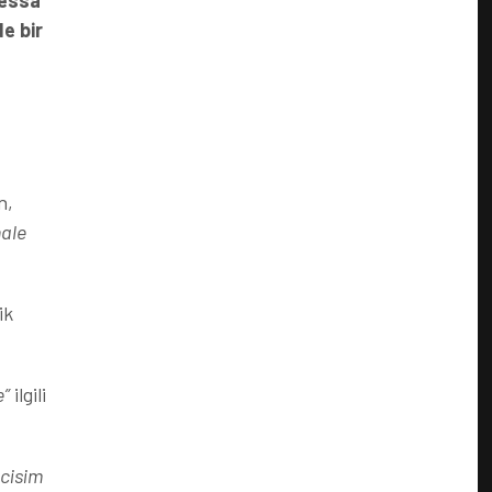
dessa
e bir
n,
hale
ik
e”
ilgili
 cisim