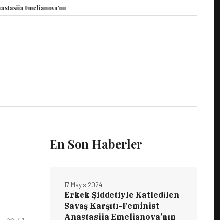
 Emelianova’nın Duruşması Görüldü
15 Mayıs Dünya Vicdani Retçiler Günü K
En Son Haberler
17 Mayıs 2024
Erkek Şiddetiyle Katledilen
Savaş Karşıtı-Feminist
Anastasiia Emelianova’nın