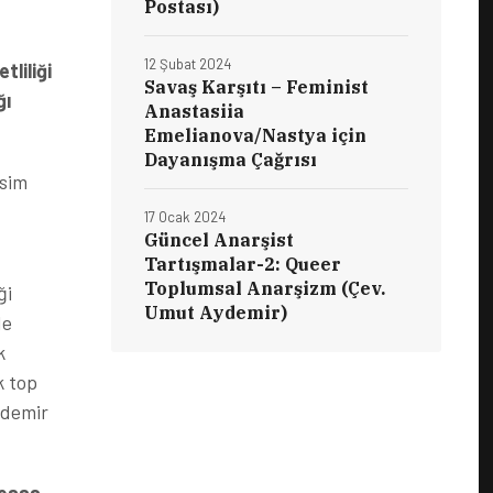
Postası)
12 Şubat 2024
liliği
Savaş Karşıtı – Feminist
ğı
Anastasiia
Emelianova/Nastya için
Dayanışma Çağrısı
isim
17 Ocak 2024
Güncel Anarşist
Tartışmalar-2: Queer
Toplumsal Anarşizm (Çev.
ği
Umut Aydemir)
de
k
k top
n demir