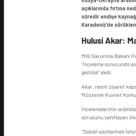
Rusya-Ukrayna arasın
açıklarında fırtına ne
süredir endişe kaynağı
Karadeniz’de sürüklendi
Hulusi Akar: May
Milli Savunma Bakanı Hu
“İnceleme sonucunda eski
getirildi”
dedi.
Akar, resmi ziyaret kap
Müşterek Kuvvet Komuta
İncelemelerinin ardınd
sorusunu yanıtlayan Aka
“Sabah saatlerinde İstan