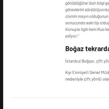
görüldüğüne’ dair bilgi g
görevlerini sürdürüyordu.
cismin mayın olduğunun t
sonucunda eski tip olduğu
Konuyla ilgili hem Rus
ediyor.
“
Boğaz tekrarda
İstanbul Boğazı, çift yö
Kıyı Emniyeti Genel Mü
nedeniyle çift yönlü ola