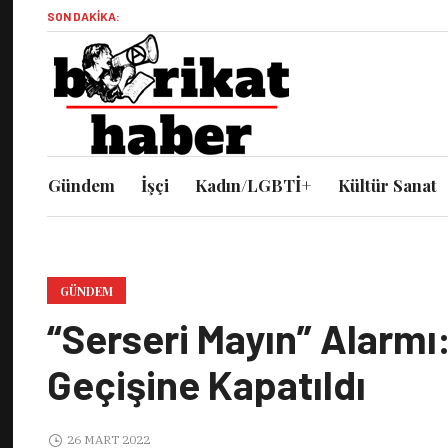
SON DAKIKA:
Gündem
İşçi
Kadın/LGBTİ+
Kültür Sanat
GÜNDEM
“Serseri Mayın” Alarmı
Geçişine Kapatıldı
26 MART 2022