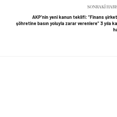
SONRAKI HAB
AKP'nin yeni kanun teklifi: “Finans şirket
şöhretine basın yoluyla zarar verenlere” 3 yıla k
h