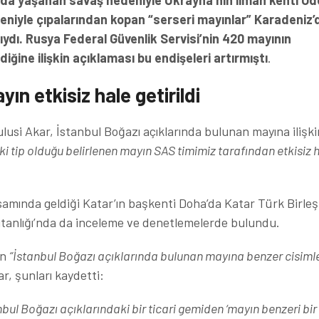
da yaşanan savaş nedeniyle Ukrayna’nın liman kenti O
deniyle çıpalarından kopan “serseri mayınlar” Karadeniz’d
ydı.
Rusya Federal Güvenlik Servisi’nin 420 mayının
ğine ilişkin açıklaması bu endişeleri artırmıştı
.
ın etkisiz hale getirildi
lusi Akar, İstanbul Boğazı açıklarında bulunan mayına ilişki
 tip olduğu belirlenen mayın SAS timimiz tarafından etkisiz 
samında geldiği Katar’ın başkenti Doha’da Katar Türk Birleş
nlığı’nda da inceleme ve denetlemelerde bulundu.
an
“İstanbul Boğazı açıklarında bulunan mayına benzer cisiml
r, şunları kaydetti:
bul Boğazı açıklarındaki bir ticari gemiden ‘mayın benzeri bir