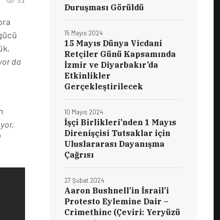
31
Duruşması Görüldü
bra
15 Mayıs 2024
 gücü
15 Mayıs Dünya Vicdani
ük,
Retçiler Günü Kapsamında
uyor da
İzmir ve Diyarbakır’da
Etkinlikler
Gerçekleştirilecek
n
10 Mayıs 2024
İşçi Birlikleri’nden 1 Mayıs
ıyor,
Direnişçisi Tutsaklar için
f
Uluslararası Dayanışma
Çağrısı
27 Şubat 2024
Aaron Bushnell’in İsrail’i
Protesto Eylemine Dair –
Crimethinc (Çeviri: Yeryüzü