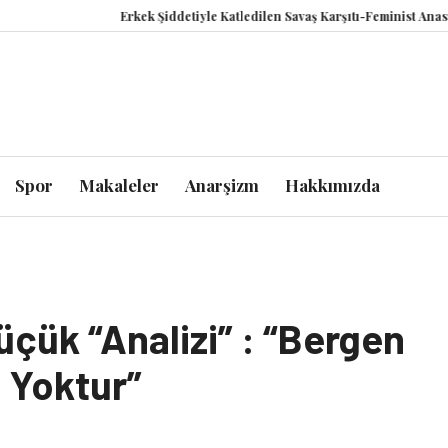
Erkek Şiddetiyle Katledilen Savaş Karşıtı-Feminist Anastasii
Spor
Makaleler
Anarşizm
Hakkımızda
çük “Analizi” : “Bergen
z Yoktur”