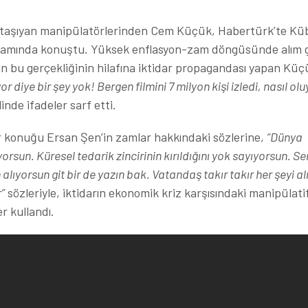
tri taşıyan manipülatörlerinden Cem Küçük, Habertürk’te Kü
gramında konuştu. Yüksek enflasyon-zam döngüsünde alım
 bu gerçekliğinin hilafına iktidar propagandası yapan Küç
 diye bir şey yok! Bergen filmini 7 milyon kişi izledi, nasıl ol
inde ifadeler sarf etti.
 konuğu Ersan Şen’in zamlar hakkındaki sözlerine,
“Dünya
yorsun. Küresel tedarik zincirinin kırıldığını yok sayıyorsun. Se
 alıyorsun git bir de yazın bak. Vatandaş takır takır her şeyi al
”
sözleriyle, iktidarın ekonomik kriz karşısındaki manipülati
er kullandı.