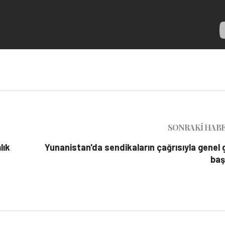
SONRAKI HAB
lık
Yunanistan'da sendikaların çağrısıyla genel 
baş