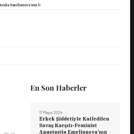
a Emelianova’nın Duruşması Görüldü
15 Mayıs Dünya Vicdani Retçiler Günü 
En Son Haberler
17 Mayıs 2024
Erkek Şiddetiyle Katledilen
Savaş Karşıtı-Feminist
Anastasiia Emelianova’nın