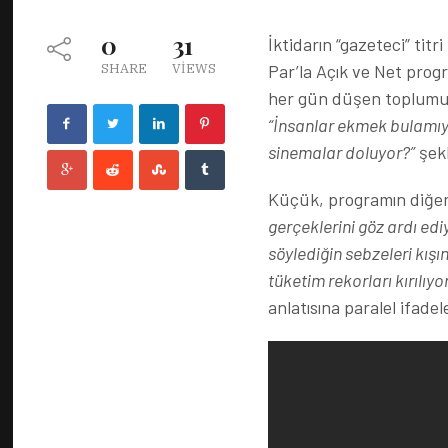
0
31
İktidarın “gazeteci” ti
Par’la Açık ve Net pro
SHARE
VIEWS
her gün düşen toplumun
“İnsanlar ekmek bulamıyor
sinemalar doluyor?”
şekl
Küçük, programın diğer
gerçeklerini göz ardı edi
söylediğin sebzeleri kışın
tüketim rekorları kırılıyor
anlatısına paralel ifadel