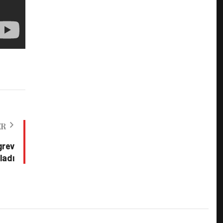
ER
grev
ladı