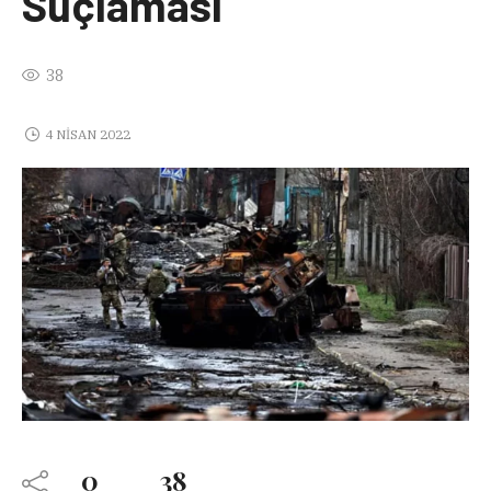
Suçlaması
38
4 NISAN 2022
0
38