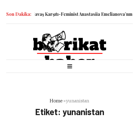
 Katledilen Savaş Karşıtı-Feminist Anastasiia Emelianova’nın Duruş
Son Dakika:
Home
»
yunanistan
Etiket:
yunanistan